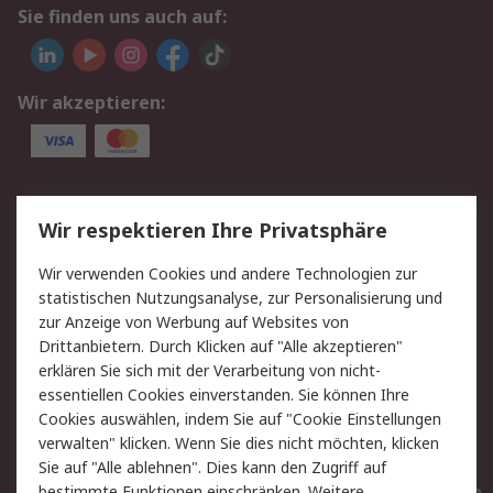
Sie finden uns auch auf:
Wir akzeptieren:
Service
Wir respektieren Ihre Privatsphäre
Value Added Services
Lieferlösungen
Wir verwenden Cookies und andere Technologien zur
Rücksendungen
Kontakt
statistischen Nutzungsanalyse, zur Personalisierung und
Hilfe
Privatkunden
zur Anzeige von Werbung auf Websites von
Drittanbietern. Durch Klicken auf "Alle akzeptieren"
Rechtliches
erklären Sie sich mit der Verarbeitung von nicht-
essentiellen Cookies einverstanden. Sie können Ihre
AGB
Datenschutz
Cookies auswählen, indem Sie auf "Cookie Einstellungen
Cookie-Richtlinie
Zahlungsbedingungen
verwalten" klicken. Wenn Sie dies nicht möchten, klicken
Copyright/Impressum
Entsorgung
Sie auf "Alle ablehnen". Dies kann den Zugriff auf
Elektrogeräte/Batterien
bestimmte Funktionen einschränken. Weitere