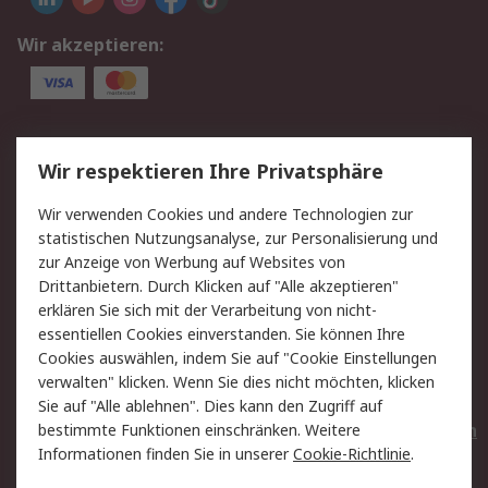
Wir akzeptieren:
Service
Wir respektieren Ihre Privatsphäre
Value Added Services
Lieferlösungen
Wir verwenden Cookies und andere Technologien zur
Rücksendungen
Kontakt
statistischen Nutzungsanalyse, zur Personalisierung und
Hilfe
Privatkunden
zur Anzeige von Werbung auf Websites von
Drittanbietern. Durch Klicken auf "Alle akzeptieren"
Rechtliches
erklären Sie sich mit der Verarbeitung von nicht-
essentiellen Cookies einverstanden. Sie können Ihre
AGB
Datenschutz
Cookies auswählen, indem Sie auf "Cookie Einstellungen
Cookie-Richtlinie
Zahlungsbedingungen
verwalten" klicken. Wenn Sie dies nicht möchten, klicken
Copyright/Impressum
Entsorgung
Sie auf "Alle ablehnen". Dies kann den Zugriff auf
Elektrogeräte/Batterien
bestimmte Funktionen einschränken. Weitere
Informationen finden Sie in unserer
Cookie-Richtlinie
.
Über RS