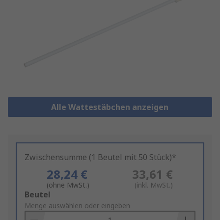
Alle Wattestäbchen anzeigen
Zwischensumme (1 Beutel mit 50 Stück)*
28,24 €
33,61 €
(ohne MwSt.)
(inkl. MwSt.)
Add
Beutel
to
Menge auswählen oder eingeben
Basket