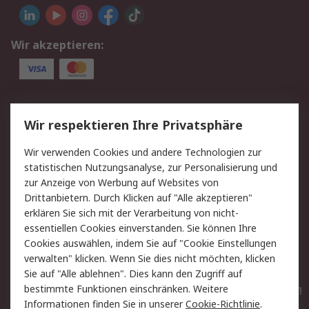
Wir akzeptieren:
Service
Wir respektieren Ihre Privatsphäre
Value Added Services
Lieferlösungen
Wir verwenden Cookies und andere Technologien zur
Rücksendungen
Kontakt
statistischen Nutzungsanalyse, zur Personalisierung und
Hilfe
Privatkunden
zur Anzeige von Werbung auf Websites von
Drittanbietern. Durch Klicken auf "Alle akzeptieren"
Rechtliches
erklären Sie sich mit der Verarbeitung von nicht-
essentiellen Cookies einverstanden. Sie können Ihre
AGB
Datenschutz
Cookies auswählen, indem Sie auf "Cookie Einstellungen
Cookie-Richtlinie
Zahlungsbedingungen
verwalten" klicken. Wenn Sie dies nicht möchten, klicken
Copyright/Impressum
Entsorgung
Sie auf "Alle ablehnen". Dies kann den Zugriff auf
Elektrogeräte/Batterien
bestimmte Funktionen einschränken. Weitere
Informationen finden Sie in unserer
Cookie-Richtlinie
.