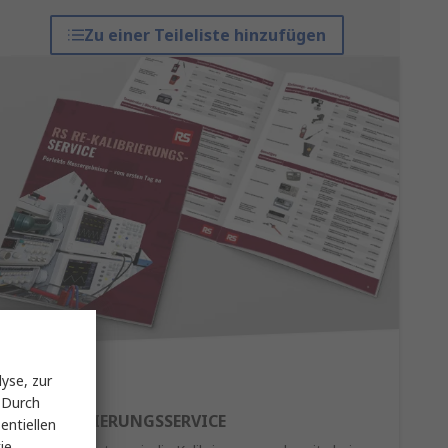
Zu einer Teileliste hinzufügen
yse, zur
 Durch
RE-KALIBRIERUNGSSERVICE
entiellen
ie