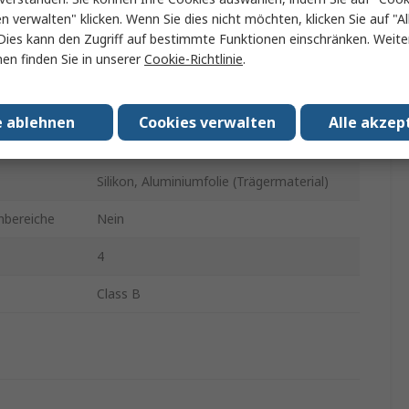
en verwalten" klicken. Wenn Sie dies nicht möchten, klicken Sie auf "Al
min.
-50°C
Dies kann den Zugriff auf bestimmte Funktionen einschränken. Weite
en finden Sie in unserer
Cookie-Richtlinie
.
 max.
150°C
Endstück, blanker Schaltdraht
e ablehnen
Cookies verwalten
Alle akzep
2m
Silikon, Aluminiumfolie (Trägermaterial)
nbereiche
Nein
4
Class B