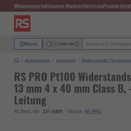
Wissensportal
Unsere Marken
Services
Produkthigh
Menü
Teile-Nr.
/
Automation
/
Sensoren
/
Widerstands-Temperat
RS PRO Pt100 Widerstands
13 mm 4 x 40 mm Class B, 
Leitung
RS Best.-Nr.
:
231-8495
Marke
:
RS PRO