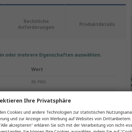
Rechtliche
Produktdetails
Anforderungen
ein oder mehrere Eigenschaften auswählen.
Wert
RS PRO
Widerstandsthermometer
ektieren Ihre Privatsphäre
Pt100
en Cookies und andere Technologien zur statistischen Nutzungsanal
40mm
erung und zur Anzeige von Werbung auf Websites von Drittanbietern.
"Alle akzeptieren" erklären Sie sich mit der Verarbeitung von nicht-ess
13mm
verstanden. Sie können Ihre Cookies auswählen, indem Sie auf "Cook