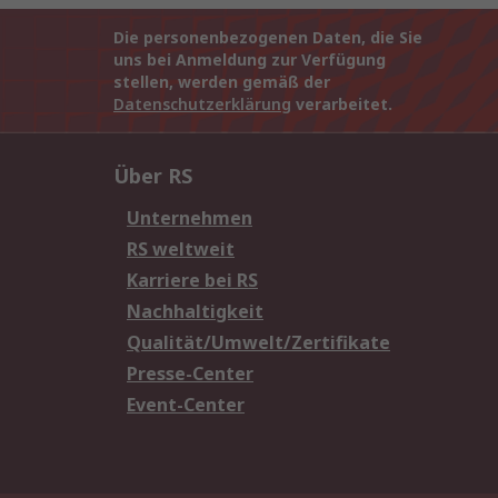
Die personenbezogenen Daten, die Sie
uns bei Anmeldung zur Verfügung
stellen, werden gemäß der
Datenschutzerklärung
verarbeitet.
Über RS
Unternehmen
RS weltweit
Karriere bei RS
Nachhaltigkeit
Qualität/Umwelt/Zertifikate
Presse-Center
Event-Center