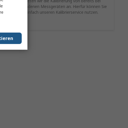
Als Service bieten wir die Kalibrierung von bereits bei
le
Ihnen vorhandenen Messgeräten an. Hierfür können Sie
re
schnell und einfach unseren Kalibrierservice nutzen.
Mehr Infos
tieren