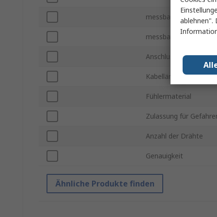
Einstellung
messbare Temperatur 
ablehnen". 
Information
messbare Temperatur
Anschlusstyp
All
Kabellänge
Fühlermaterial
Zulassung für Gefahre
Anzahl der Drähte
Genauigkeit
Ähnliche Produkte finden