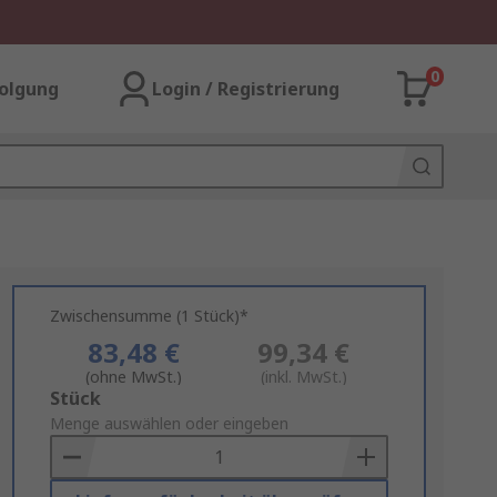
0
olgung
Login / Registrierung
Zwischensumme (1 Stück)*
83,48 €
99,34 €
(ohne MwSt.)
(inkl. MwSt.)
Add
Stück
to
Menge auswählen oder eingeben
Basket