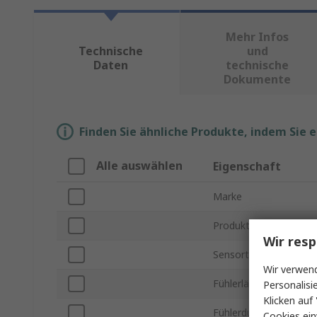
Mehr Infos
Technische
und
Daten
technische
Dokumente
Finden Sie ähnliche Produkte, indem Sie 
Alle auswählen
Eigenschaft
Marke
Produkt Typ
Wir resp
Sensortyp
Wir verwend
Fühlerlänge
Personalisi
Klicken auf 
Fühlerdurchmesser
Cookies ein