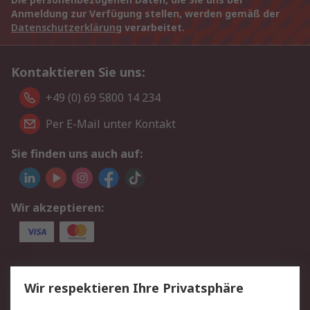
Anmeldung zur Verfügung stellen, werden gemäß der
Datenschutzerklärung
verarbeitet.
Kontaktieren Sie uns:
+49 (0) 69 5800 14 234
Per E-Mail unter Kontakt
Sie finden uns auch auf:
Wir akzeptieren:
Service
Wir respektieren Ihre Privatsphäre
Value Added Services
Lieferlösungen