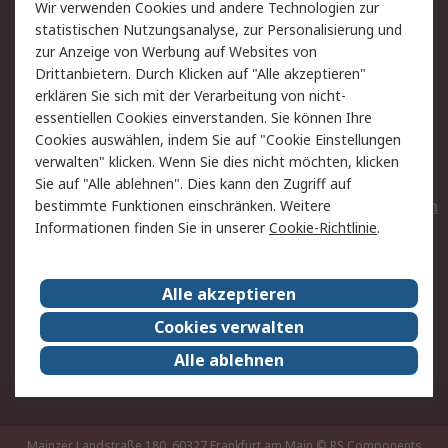
Wir verwenden Cookies und andere Technologien zur
Rücksendungen
Kontakt
statistischen Nutzungsanalyse, zur Personalisierung und
Hilfe
Privatkunden
zur Anzeige von Werbung auf Websites von
Drittanbietern. Durch Klicken auf "Alle akzeptieren"
Rechtliches
erklären Sie sich mit der Verarbeitung von nicht-
essentiellen Cookies einverstanden. Sie können Ihre
AGB
Datenschutz
Cookies auswählen, indem Sie auf "Cookie Einstellungen
Cookie-Richtlinie
Zahlungsbedingungen
verwalten" klicken. Wenn Sie dies nicht möchten, klicken
Copyright/Impressum
Entsorgung
Sie auf "Alle ablehnen". Dies kann den Zugriff auf
Elektrogeräte/Batterien
bestimmte Funktionen einschränken. Weitere
Informationen finden Sie in unserer
Cookie-Richtlinie
.
Über RS
Alle akzeptieren
Unternehmen
RS weltweit
Karriere bei RS
Nachhaltigkeit
Cookies verwalten
Qualität/Umwelt/Zertifikate
Presse-Center
Alle ablehnen
Event-Center
Mainzer Landstraße 180, 60327 Frankfurt am Main
© RS Components