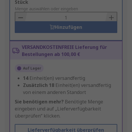
Add
Stück
to
Menge auswählen oder eingeben
Basket
Hinzufügen
VERSANDKOSTENFREIE Lieferung für
Bestellungen ab 100,00 €
Auf Lager
14
Einheit(en) versandfertig
Zusätzlich
18
Einheit(en) versandfertig
von einem anderen Standort
Sie benötigen mehr?
Benötigte Menge
eingeben und auf „Lieferverfügbarkeit
überprüfen“ klicken.
Lieferverfügbarkeit überprüfen