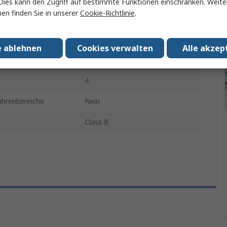
Dies kann den Zugriff auf bestimmte Funktionen einschränken. Weite
en finden Sie in unserer
Cookie-Richtlinie
.
tur max.
450°C
Sonde
e ablehnen
Cookies verwalten
Alle akzep
Edelstahl
4
ahrenbereiche
Nein
Class B