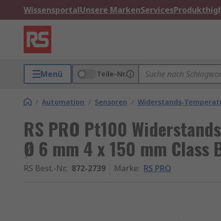
Wissensportal
Unsere Marken
Services
Produkthigh
Menü
Teile-Nr.
/
Automation
/
Sensoren
/
Widerstands-Temperat
RS PRO Pt100 Widerstands
Ø 6 mm 4 x 150 mm Class 
RS Best.-Nr.
:
872-2739
Marke
:
RS PRO