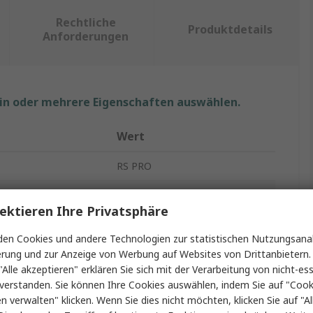
Rechtliche
Produktdetails
Anforderungen
ein oder mehrere Eigenschaften auswählen.
Wert
RS PRO
Widerstandsthermometer
ektieren Ihre Privatsphäre
Pt100
en Cookies und andere Technologien zur statistischen Nutzungsanal
150mm
erung und zur Anzeige von Werbung auf Websites von Drittanbietern.
"Alle akzeptieren" erklären Sie sich mit der Verarbeitung von nicht-ess
r
6mm
verstanden. Sie können Ihre Cookies auswählen, indem Sie auf "Cook
en verwalten" klicken. Wenn Sie dies nicht möchten, klicken Sie auf "Al
tur min.
-50°C