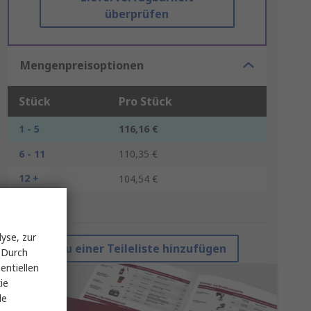
überprüfen
Mengenpreisoptionen
Stück
Pro Stück
1 - 5
116,16 €
6 - 11
110,35 €
12 +
104,54 €
*Richtpreis
yse, zur
Zu einer Teileliste hinzufügen
 Durch
entiellen
ie
le