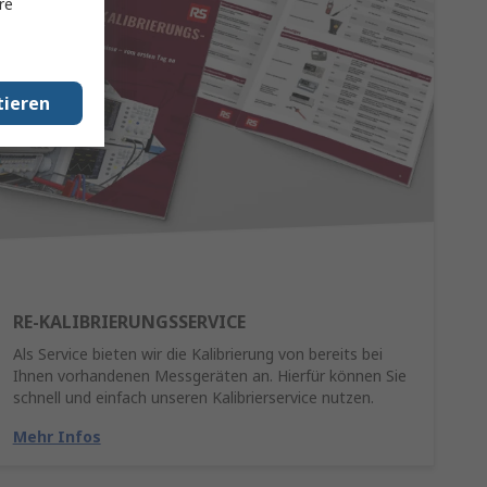
re
tieren
RE-KALIBRIERUNGSSERVICE
Als Service bieten wir die Kalibrierung von bereits bei
Ihnen vorhandenen Messgeräten an. Hierfür können Sie
schnell und einfach unseren Kalibrierservice nutzen.
Mehr Infos