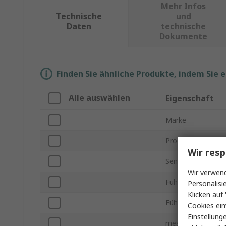
Mehr Infos
Technische
und
Daten
technische
Dokumente
Finden Sie ähnliche Produkte, indem Sie 
Alle auswählen
Eigenschaft
Marke
Produkt Typ
Wir resp
Sensortyp
Wir verwend
Fühlerlänge
Personalisi
Klicken auf 
Fühlerdurchmesse
Cookies ein
Einstellung
messbare Tempera