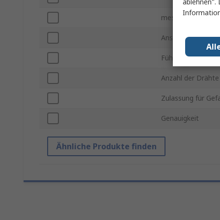
ablehnen". 
Information
messbare Tempera
Anschlusstyp
All
Fühlermaterial
Anzahl der Drähte
Zulassung für Gef
Genauigkeit
Ähnliche Produkte finden