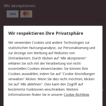
Wir akzeptieren:
Service
Wir respektieren Ihre Privatsphäre
Value Added Services
Lieferlösungen
Wir verwenden Cookies und andere Technologien zur
Rücksendungen
Kontakt
statistischen Nutzungsanalyse, zur Personalisierung und
Hilfe
Privatkunden
zur Anzeige von Werbung auf Websites von
Drittanbietern. Durch Klicken auf "Alle akzeptieren"
Rechtliches
erklären Sie sich mit der Verarbeitung von nicht-
essentiellen Cookies einverstanden. Sie können Ihre
AGB
Datenschutz
Cookies auswählen, indem Sie auf "Cookie Einstellungen
Cookie-Richtlinie
Zahlungsbedingungen
verwalten" klicken. Wenn Sie dies nicht möchten, klicken
Copyright/Impressum
Entsorgung
Sie auf "Alle ablehnen". Dies kann den Zugriff auf
Elektrogeräte/Batterien
bestimmte Funktionen einschränken. Weitere
Informationen finden Sie in unserer
Cookie-Richtlinie
.
Über RS