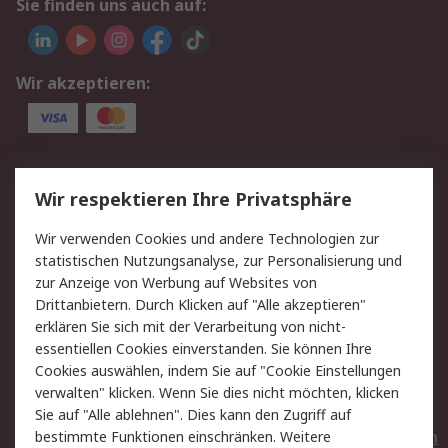
Sie finden uns auch auf:
Wir akzeptieren:
Service
Wir respektieren Ihre Privatsphäre
Value Added Services
Lieferlösungen
Wir verwenden Cookies und andere Technologien zur
Rücksendungen
Kontakt
statistischen Nutzungsanalyse, zur Personalisierung und
Hilfe
Privatkunden
zur Anzeige von Werbung auf Websites von
Drittanbietern. Durch Klicken auf "Alle akzeptieren"
Rechtliches
erklären Sie sich mit der Verarbeitung von nicht-
essentiellen Cookies einverstanden. Sie können Ihre
AGB
Datenschutz
Cookies auswählen, indem Sie auf "Cookie Einstellungen
Cookie-Richtlinie
Zahlungsbedingungen
verwalten" klicken. Wenn Sie dies nicht möchten, klicken
Copyright/Impressum
Entsorgung
Sie auf "Alle ablehnen". Dies kann den Zugriff auf
Elektrogeräte/Batterien
bestimmte Funktionen einschränken. Weitere