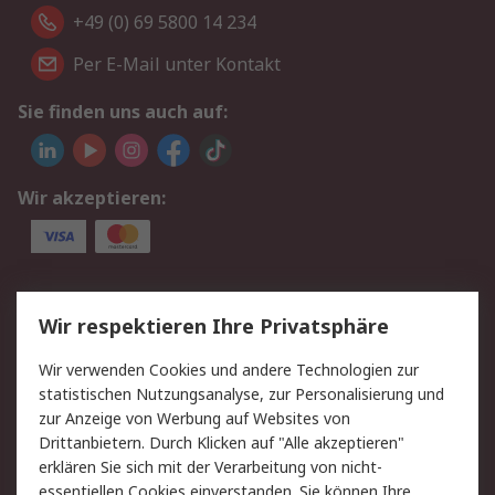
+49 (0) 69 5800 14 234
Per E-Mail unter Kontakt
Sie finden uns auch auf:
Wir akzeptieren:
Service
Wir respektieren Ihre Privatsphäre
Value Added Services
Lieferlösungen
Wir verwenden Cookies und andere Technologien zur
Rücksendungen
Kontakt
statistischen Nutzungsanalyse, zur Personalisierung und
Hilfe
Privatkunden
zur Anzeige von Werbung auf Websites von
Drittanbietern. Durch Klicken auf "Alle akzeptieren"
Rechtliches
erklären Sie sich mit der Verarbeitung von nicht-
essentiellen Cookies einverstanden. Sie können Ihre