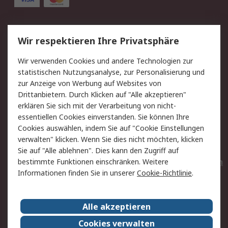
Service
Wir respektieren Ihre Privatsphäre
Value Added Services
Lieferlösungen
Wir verwenden Cookies und andere Technologien zur
Rücksendungen
Kontakt
statistischen Nutzungsanalyse, zur Personalisierung und
Hilfe
Privatkunden
zur Anzeige von Werbung auf Websites von
Drittanbietern. Durch Klicken auf "Alle akzeptieren"
Rechtliches
erklären Sie sich mit der Verarbeitung von nicht-
essentiellen Cookies einverstanden. Sie können Ihre
AGB
Datenschutz
Cookies auswählen, indem Sie auf "Cookie Einstellungen
Cookie-Richtlinie
Zahlungsbedingungen
verwalten" klicken. Wenn Sie dies nicht möchten, klicken
Copyright/Impressum
Entsorgung
Sie auf "Alle ablehnen". Dies kann den Zugriff auf
Elektrogeräte/Batterien
bestimmte Funktionen einschränken. Weitere
Informationen finden Sie in unserer
Cookie-Richtlinie
.
Über RS
Alle akzeptieren
Unternehmen
RS weltweit
Karriere bei RS
Nachhaltigkeit
Cookies verwalten