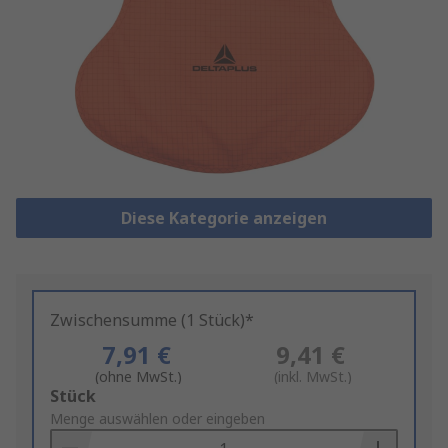
Diese Kategorie anzeigen
Zwischensumme (1 Stück)*
7,91 €
9,41 €
(ohne MwSt.)
(inkl. MwSt.)
Add
Stück
to
Menge auswählen oder eingeben
Basket