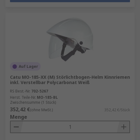
Unser Schutzhelm-Zubehör schützt Ihr Gesicht,
Ihre Augen, Ohren und das Kinn. Das verfügbare
Programm umfasst Augenschutz, Kinnriemen,
Nackenschutz, Futter und Schweißbänder,
Hauben und Schweißbänder, Sicherheitsleuchten
und gut sichtbare Markierungen.
Auf Lager
Catu MO-185-XX (M) Störlichtbogen-Helm Kinnriemen
inkl. Verstellbar Polycarbonat Weiß
RS Best.-Nr.
702-5267
Herst. Teile-Nr.
MO-185-BL
Zwischensumme (1 Stück)
352,42 €
(ohne MwSt.)
352,42 €/Stück
Menge