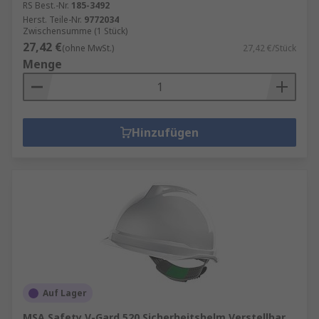
RS Best.-Nr.
185-3492
Herst. Teile-Nr.
9772034
Zwischensumme (1 Stück)
27,42 €
(ohne MwSt.)
27,42 €/Stück
Menge
Hinzufügen
Auf Lager
MSA Safety V-Gard 520 Sicherheitshelm Verstellbar