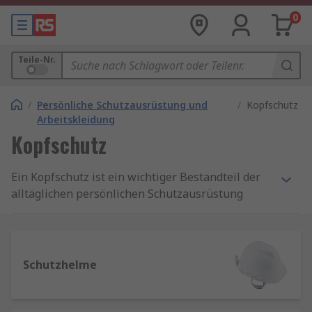
0
Teile-Nr.
/
Persönliche Schutzausrüstung und
/
Kopfschutz
Arbeitskleidung
Kopfschutz
Ein Kopfschutz ist ein wichtiger Bestandteil der
alltäglichen persönlichen Schutzausrüstung
(PSA) sowie anderer verfügbarer PSA-
Schutzkleidung, darunter Handschuhe, gut
sichtbare Kleidung, Sicherheitsschuhe,
Sicherheitshelme, Schutzbrillen und Bindemittel-
Schutzhelme
Kits zum Schutz der Person, die man trägt oder
verwendet, vor Gefahren, Infektionen oder
Verletzungen.