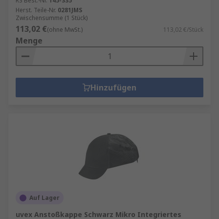
RS Best.-Nr.
145-335
Herst. Teile-Nr.
0281JMS
Zwischensumme (1 Stück)
113,02 €
(ohne MwSt.)
113,02 €/Stück
Menge
Hinzufügen
Auf Lager
uvex Anstoßkappe Schwarz Mikro Integriertes