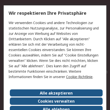
Service
Wir respektieren Ihre Privatsphäre
Value Added Services
Lieferlösungen
Wir verwenden Cookies und andere Technologien zur
Rücksendungen
Kontakt
statistischen Nutzungsanalyse, zur Personalisierung und
Hilfe
Privatkunden
zur Anzeige von Werbung auf Websites von
Drittanbietern. Durch Klicken auf "Alle akzeptieren"
Rechtliches
erklären Sie sich mit der Verarbeitung von nicht-
essentiellen Cookies einverstanden. Sie können Ihre
AGB
Datenschutz
Cookies auswählen, indem Sie auf "Cookie Einstellungen
Cookie-Richtlinie
Zahlungsbedingungen
verwalten" klicken. Wenn Sie dies nicht möchten, klicken
Copyright/Impressum
Entsorgung
Sie auf "Alle ablehnen". Dies kann den Zugriff auf
Elektrogeräte/Batterien
bestimmte Funktionen einschränken. Weitere
Informationen finden Sie in unserer
Cookie-Richtlinie
.
Über RS
Alle akzeptieren
Unternehmen
RS weltweit
Karriere bei RS
Nachhaltigkeit
Cookies verwalten
Qualität/Umwelt/Zertifikate
Presse-Center
Alle ablehnen