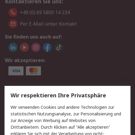
Kontaktieren Sie uns:
+49 (0) 69 5800 14 234
Per E-Mail unter Kontakt
Sie finden uns auch auf:
Wir akzeptieren:
Service
Wir respektieren Ihre Privatsphäre
Value Added Services
Lieferlösungen
Wir verwenden Cookies und andere Technologien zur
Rücksendungen
Kontakt
statistischen Nutzungsanalyse, zur Personalisierung und
Hilfe
Privatkunden
zur Anzeige von Werbung auf Websites von
Drittanbietern. Durch Klicken auf "Alle akzeptieren"
Rechtliches
erklären Sie sich mit der Verarbeitung von nicht-