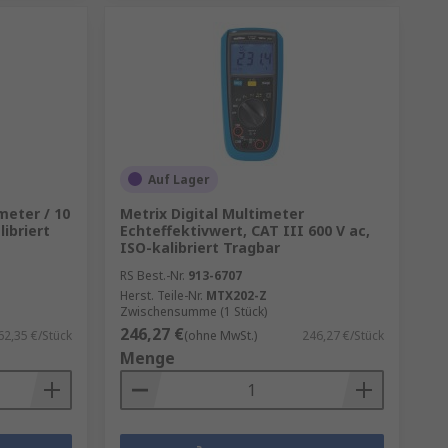
Auf Lager
meter / 10
Metrix Digital Multimeter
ibriert
Echteffektivwert, CAT III 600 V ac,
ISO-kalibriert Tragbar
RS Best.-Nr.
913-6707
Herst. Teile-Nr.
MTX202-Z
Zwischensumme (1 Stück)
246,27 €
62,35 €/Stück
(ohne MwSt.)
246,27 €/Stück
Menge