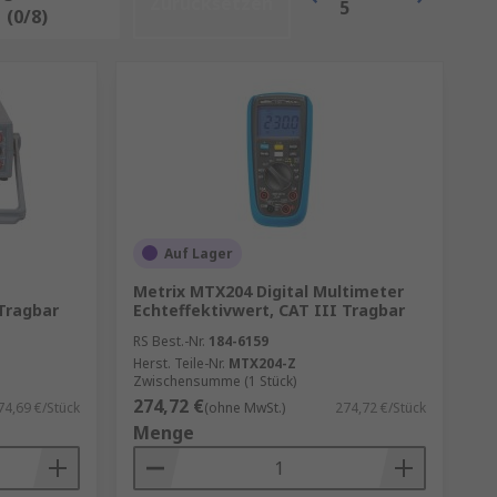
Zurücksetzen
5
(0/8)
Auf Lager
Metrix MTX204 Digital Multimeter
 Tragbar
Echteffektivwert, CAT III Tragbar
RS Best.-Nr.
184-6159
Herst. Teile-Nr.
MTX204-Z
Zwischensumme (1 Stück)
274,72 €
74,69 €/Stück
(ohne MwSt.)
274,72 €/Stück
Menge