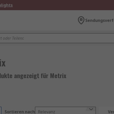
lights
Sendungsverf
ix
dukte angezeigt für Metrix
Sortieren nach
Relevanz
Ve