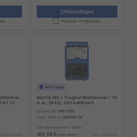
Hinzufügen
hen
Produkt vergleichen
Auf Lager
ultimeter
Metrix MX 1 Tragbar Multimeter / 10
 CAT IV
A ac, 20 kΩ, ISO-kalibriert
RS Best.-Nr.
193-7339
Herst. Teile-Nr.
MX0001-M
Zwischensumme (1 Stück)
431,10 €
56,51 €/Stück
(ohne MwSt.)
431,10 €/Stück