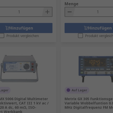
Menge
Hinzufügen
Hinzufügen
Produkt vergleichen
Produkt vergleic
Lager
Auf Lager
MX 5006 Digital Multimeter
Metrix GX 305 Funktionsg
ektivwert, CAT III 1 kV ac /
Variable Wobbelfuntion 0.
 20 A dc, 60 mΩ, ISO-
MHz Digitalfrequenz FM M
ert Werkbank