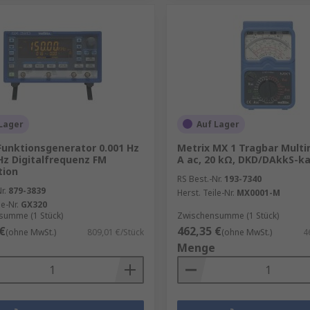
Lager
Auf Lager
Funktionsgenerator 0.001 Hz
Metrix MX 1 Tragbar Multi
z Digitalfrequenz FM
A ac, 20 kΩ, DKD/DAkkS-kal
tion
RS Best.-Nr.
193-7340
r.
879-3839
Herst. Teile-Nr.
MX0001-M
le-Nr.
GX320
summe (1 Stück)
Zwischensumme (1 Stück)
€
462,35 €
(ohne MwSt.)
809,01 €/Stück
(ohne MwSt.)
4
Menge