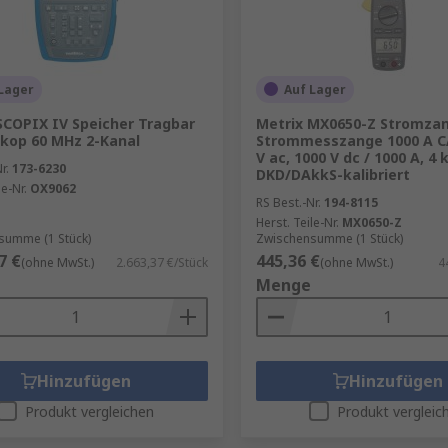
Lager
Auf Lager
SCOPIX IV Speicher Tragbar
Metrix MX0650-Z Stromza
skop 60 MHz 2-Kanal
Strommesszange 1000 A CA
V ac, 1000 V dc / 1000 A, 4 
r.
173-6230
DKD/DAkkS-kalibriert
le-Nr.
OX9062
RS Best.-Nr.
194-8115
Herst. Teile-Nr.
MX0650-Z
summe (1 Stück)
Zwischensumme (1 Stück)
7 €
445,36 €
(ohne MwSt.)
2.663,37 €/Stück
(ohne MwSt.)
4
Menge
Hinzufügen
Hinzufügen
Produkt vergleichen
Produkt vergleic