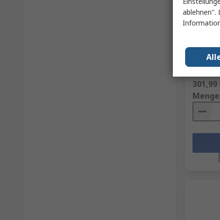
Einstellung
ablehnen". 
Metrix 
Information
Stromza
600 V dc
RS Best.-N
All
Herst. Tei
Zwischen
301,99 
Menge