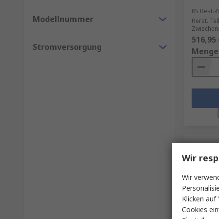
RS Best.-N
Modellnummer
Herst. Tei
Zwischen
516,95 
Stromversorgung
Menge
Wir resp
Wir verwend
Personalisi
Klicken auf 
Cookies ein
Auf 