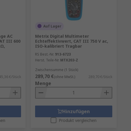
Auf Lager
nge AC
Metrix Digital Multimeter
T III 600
Echteffektivwert, CAT III 750 V ac,
kΩ,
ISO-kalibriert Tragbar
RS Best.-Nr.
913-6723
Herst. Teile-Nr.
MTX203-Z
Zwischensumme (1 Stück)
289,70 €
45,36 €/Stück
(ohne MwSt.)
289,70 €/Stück
Menge
Hinzufügen
hen
Produkt vergleichen