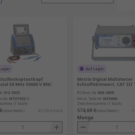
Lager
Auf Lager
Oszilloskoptastkopf
Metrix Digital Multimeter
nzial 50 MHz 50600 V BNC
Echteffektivwert, CAT III
r.
512-5025
RS Best.-Nr.
800-3808
le-Nr.
MTX1032-C
Herst. Teile-Nr.
MX5060
summe (1 Stück)
Zwischensumme (1 Stück)
€
574,69 €
(ohne MwSt.)
813,05 €/Stück
(ohne MwSt.)
5
Menge