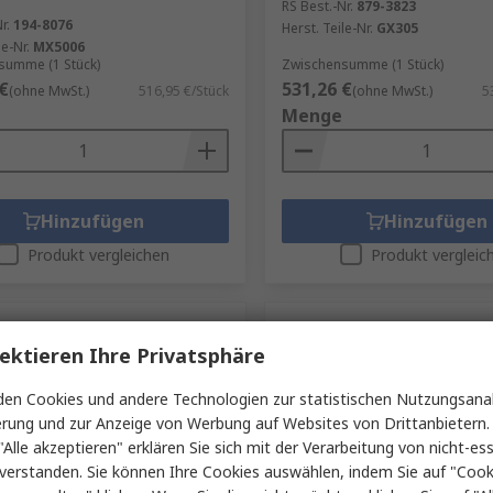
RS Best.-Nr.
879-3823
r.
194-8076
Herst. Teile-Nr.
GX305
le-Nr.
MX5006
summe (1 Stück)
Zwischensumme (1 Stück)
€
531,26 €
(ohne MwSt.)
516,95 €/Stück
(ohne MwSt.)
5
Menge
Hinzufügen
Hinzufügen
Produkt vergleichen
Produkt vergleic
ektieren Ihre Privatsphäre
en Cookies und andere Technologien zur statistischen Nutzungsanal
erung und zur Anzeige von Werbung auf Websites von Drittanbietern.
"Alle akzeptieren" erklären Sie sich mit der Verarbeitung von nicht-ess
verstanden. Sie können Ihre Cookies auswählen, indem Sie auf "Cook
Lager
Auf Lager