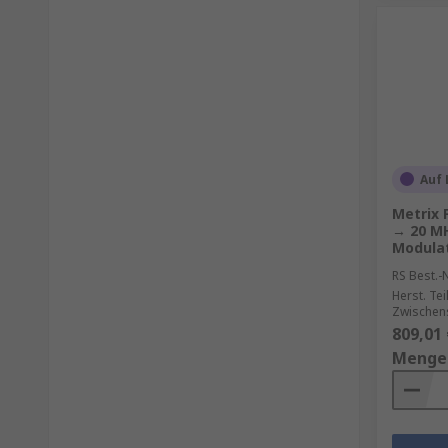
Auf 
Metrix 
→ 20 MH
Modula
RS Best.-N
Herst. Tei
Zwischen
809,01 
Menge