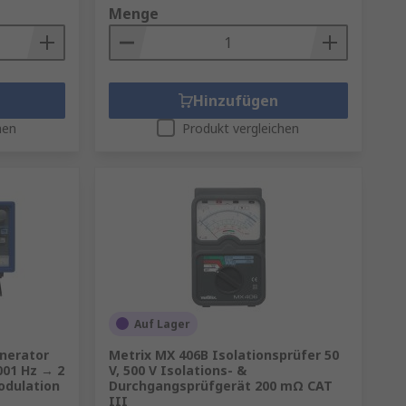
Menge
Hinzufügen
hen
Produkt vergleichen
Auf Lager
enerator
Metrix MX 406B Isolationsprüfer 50
001 Hz → 2
V, 500 V Isolations- &
odulation
Durchgangsprüfgerät 200 mΩ CAT
III