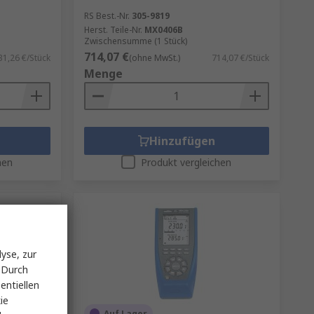
RS Best.-Nr.
305-9819
Herst. Teile-Nr.
MX0406B
Zwischensumme (1 Stück)
714,07 €
31,26 €/Stück
(ohne MwSt.)
714,07 €/Stück
Menge
Hinzufügen
hen
Produkt vergleichen
yse, zur
 Durch
entiellen
ie
Auf Lager