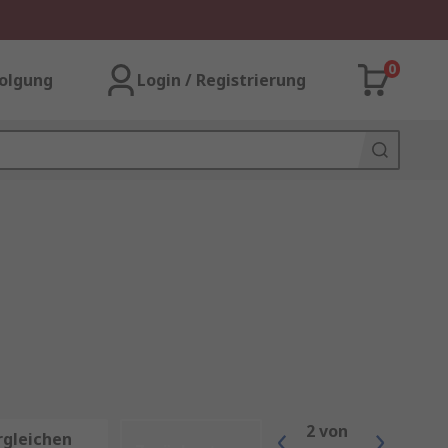
0
olgung
Login / Registrierung
2
von
rgleichen