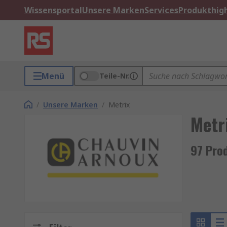
Wissensportal
Unsere Marken
Services
Produkthigh
Menü
Teile-Nr.
/
Unsere Marken
/
Metrix
Metr
97 Pro