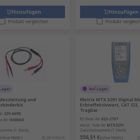
Hinzufügen
Hinzufügen
Produkt vergleichen
Produkt vergleic
Lager
Auf Lager
Messleitung und
Metrix MTX 3291 Digital M
rbinderkit
Echteffektivwert, CAT III,
Tragbar
r.
229-6090
RS Best.-Nr.
823-2707
le-Nr.
HX0064
Herst. Teile-Nr.
MTX3291
summe (1 Stück)
Zwischensumme (1 Stück)
556,51 €
(ohne MwSt.)
85,85 €/Stück
(ohne MwSt.)
5