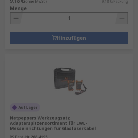
9,18 €
(ohne MwSt.)
9,18 €/Packung
Menge
Hinzufügen
Auf Lager
Netpeppers Werkzeugsatz
Adapterspitzensortiment für LWL-
Messeinrichtungen für Glasfaserkabel
RS Best.-Nr.
268-4195