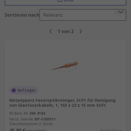
Sortieren nach
Relevanz
1
von
2
Auf Lager
Netpeppers Faseroptikreiniger, Stift für Reinigung
von Glasfaserkabeln, 1, 163 x 22 x 15 mm Stift
RS Best.-Nr.
268-4184
Herst. Teile-Nr.
NP-FIBER11
Zwischensumme (1 Stück)
45,90 €
(ohne MwSt.)
45,90 €/Stück