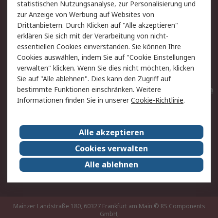
statistischen Nutzungsanalyse, zur Personalisierung und
Hilfe
Privatkunden
zur Anzeige von Werbung auf Websites von
Drittanbietern. Durch Klicken auf "Alle akzeptieren"
Rechtliches
erklären Sie sich mit der Verarbeitung von nicht-
essentiellen Cookies einverstanden. Sie können Ihre
AGB
Datenschutz
Cookies auswählen, indem Sie auf "Cookie Einstellungen
Cookie-Richtlinie
Zahlungsbedingungen
verwalten" klicken. Wenn Sie dies nicht möchten, klicken
Copyright/Impressum
Entsorgung
Sie auf "Alle ablehnen". Dies kann den Zugriff auf
Elektrogeräte/Batterien
bestimmte Funktionen einschränken. Weitere
Informationen finden Sie in unserer
Cookie-Richtlinie
.
Über RS
Alle akzeptieren
Unternehmen
RS weltweit
Karriere bei RS
Nachhaltigkeit
Cookies verwalten
Qualität/Umwelt/Zertifikate
Presse-Center
Alle ablehnen
Event-Center
Mainzer Landstraße 180, 60327 Frankfurt am Main
© RS Components
GmbH,