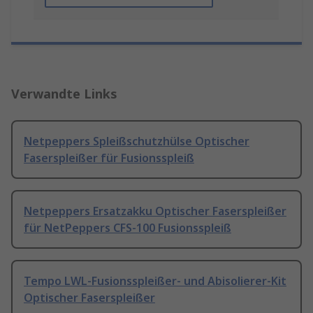
Verwandte Links
Netpeppers Spleißschutzhülse Optischer
Faserspleißer für Fusionsspleiß
Netpeppers Ersatzakku Optischer Faserspleißer
für NetPeppers CFS-100 Fusionsspleiß
Tempo LWL-Fusionsspleißer- und Abisolierer-Kit
Optischer Faserspleißer