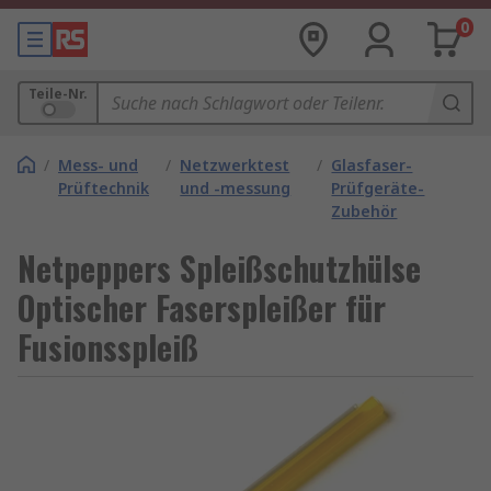
0
Teile-Nr.
/
Mess- und
/
Netzwerktest
/
Glasfaser-
Prüftechnik
und -messung
Prüfgeräte-
Zubehör
Netpeppers Spleißschutzhülse
Optischer Faserspleißer für
Fusionsspleiß