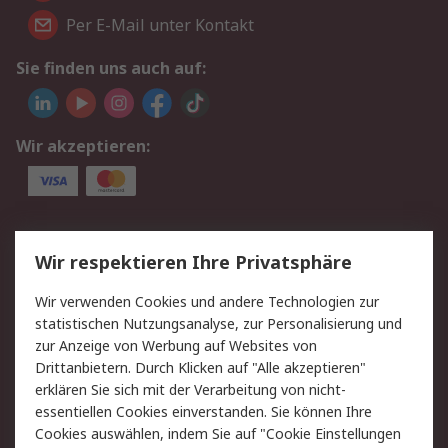
Per E-Mail unter Kontakt
Sie finden uns auch auf:
Wir akzeptieren:
Service
Wir respektieren Ihre Privatsphäre
Value Added Services
Lieferlösungen
Wir verwenden Cookies und andere Technologien zur
Rücksendungen
Kontakt
statistischen Nutzungsanalyse, zur Personalisierung und
Hilfe
Privatkunden
zur Anzeige von Werbung auf Websites von
Drittanbietern. Durch Klicken auf "Alle akzeptieren"
Rechtliches
erklären Sie sich mit der Verarbeitung von nicht-
essentiellen Cookies einverstanden. Sie können Ihre
AGB
Datenschutz
Cookies auswählen, indem Sie auf "Cookie Einstellungen