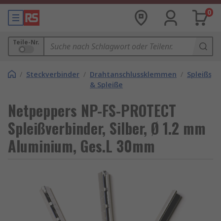
0
Teile-Nr.
/
Steckverbinder
/
Drahtanschlussklemmen
/
Spleißste
& Spleiße
Netpeppers NP-FS-PROTECT
Spleißverbinder, Silber, Ø 1.2 mm
Aluminium, Ges.L 30mm