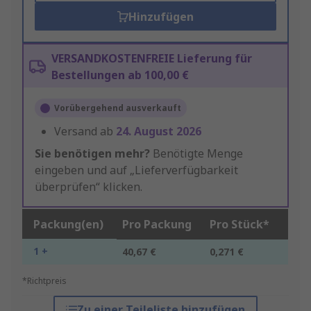
Hinzufügen
VERSANDKOSTENFREIE Lieferung für
Bestellungen ab 100,00 €
Vorübergehend ausverkauft
Versand ab
24. August 2026
Sie benötigen mehr?
Benötigte Menge
eingeben und auf „Lieferverfügbarkeit
überprüfen“ klicken.
Packung(en)
Pro Packung
Pro Stück*
1 +
40,67 €
0,271 €
*Richtpreis
Zu einer Teileliste hinzufügen