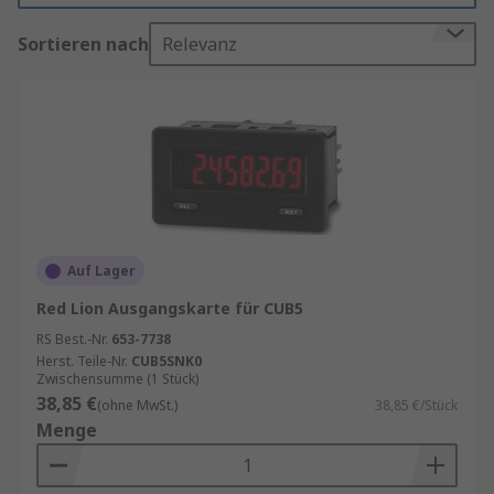
verbessern kann. Es gibt viele Arten von Zubehör,
Sortieren nach
Relevanz
die mit Sensoren verwendet werden, einige
davon sind:
Montagerahmen
Messgeräteskalen
Steckverbinder
Programmier-Kits
Sensoren
Auf Lager
Kabel
Red Lion Ausgangskarte für CUB5
Abdeckungen
RS Best.-Nr.
653-7738
Herst. Teile-Nr.
CUB5SNK0
Schutzhüllen
Zwischensumme (1 Stück)
38,85 €
(ohne MwSt.)
38,85 €/Stück
In unserem Sortiment finden Sie eine große
Menge
Auswahl an Zubehörteilen, die speziell für
analoge und digitale Einbaumessgeräte