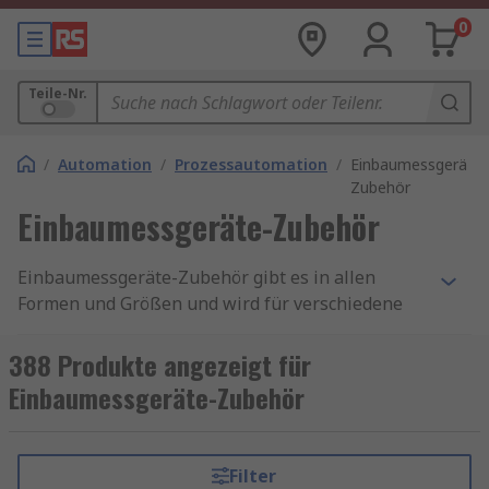
0
Teile-Nr.
/
Automation
/
Prozessautomation
/
Einbaumessgeräte-
Zubehör
Einbaumessgeräte-Zubehör
Einbaumessgeräte-Zubehör gibt es in allen
Formen und Größen und wird für verschiedene
Arten von Einbaumessgeräte wie Energiezähler,
Multifunktions-Schalttafelzähler, Stromzähler
388 Produkte angezeigt für
und Spannungsmesser verwendet. Das Zubehör
Einbaumessgeräte-Zubehör
für Einbaumessgeräte ist eine nützliche
Ergänzung für Schalttafelzähler, da es die
Effektivität, die Langlebigkeit und die
Filter
Fähigkeiten von Schalttafelzählergeräten