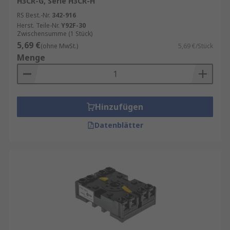
H3CR-G, Serie H3CR-H
RS Best.-Nr.
342-916
Herst. Teile-Nr.
Y92F-30
Zwischensumme (1 Stück)
5,69 €
(ohne MwSt.)
5,69 €/Stück
Menge
Hinzufügen
Datenblätter