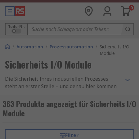
0
Teile-Nr.
/
Automation
/
Prozessautomation
/
Sicherheits I/O
Module
Sicherheits I/O Module
Die Sicherheit Ihres industriellen Prozesses
steht an erster Stelle – und genau hier kommen
unsere hochmodernen Sicherheits I/O Module
ins Spiel. Diese innovativen Module bieten nicht
363 Produkte angezeigt für Sicherheits I/O
nur eine zuverlässige Steuerung, sondern setzen
Module
auch neue Maßstäbe in puncto Sicherheit für
industrielle Anwendungen. Investieren Sie in die
Sicherheit Ihres Unternehmens mit unseren
Filter
fortschrittlichen Sicherheits I/O Modulen.