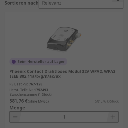
Sortieren nach
Relevanz
WLAN ist eine Art von Technologie, mit der
Geräte, einschließlich Computer, mobile und
anderen Geräte, mit dem Internet verbunden
werden. Die Verbindung erfolgt über einen
drahtlosen Router.
Typische Anwendungsbeispiele von WLAN-
Modulen
Beim Hersteller auf Lager
Phoenix Contact Drahtloses Modul 32V WPA2, WPA3
Drahtlose Module werden in einer Vielzahl von
IEEE 802.11a/b/g/n/ac/ax
industriellen, wissenschaftlichen, Verbraucher-
RS Best.-Nr.
767-128
und kommerziellen Anwendungen eingesetzt.
Herst. Teile-Nr.
1752493
Zwischensumme (1 Stück)
Mit WLAN-Modulen können
581,76 €
(ohne MwSt.)
581,76 €/Stück
Versorgungsunternehmen und Dienstleister
Menge
sowie ihre Kunden, direkt mit
Warmwasserbereitern, Klimaanlagen,
Thermostaten und anderen elektrischen