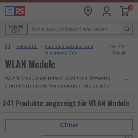
0
Teile-Nr.
/
Halbleiter
/
Kommunikations- und
/
WLAN
Funkmodul ICs
Module
WLAN Module
WLAN-Module (Wireless Local Area Network)
sind elektronische Komponenten, die in vielen
Produkten eingesetzt werden, um eine drahtlose
Verbindung zum Internet herzustellen.
241 Produkte angezeigt für WLAN Module
RS bietet eine umfangreiche Auswahl an
hochwertigen Komponenten führender Marken
Filter
für Ihre gesamten Entwicklungs-, Design- und
Anwendungsanforderungen.
Ratgeber WLAN