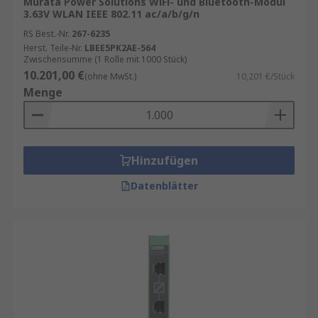
Murata Power Solutions WiFi- und Bluetooth-Modul
3.63V WLAN IEEE 802.11 ac/a/b/g/n
RS Best.-Nr.
267-6235
Herst. Teile-Nr.
LBEE5PK2AE-564
Zwischensumme (1 Rolle mit 1000 Stück)
10.201,00 €
(ohne MwSt.)
10,201 €/Stück
Menge
Hinzufügen
Datenblätter