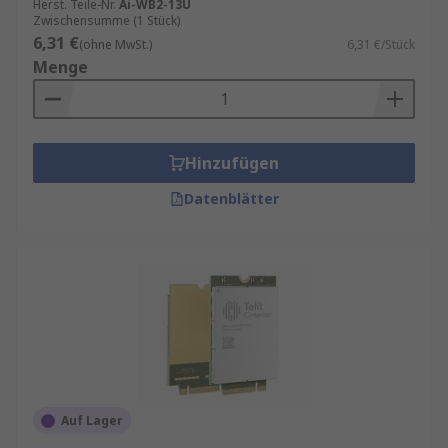
Herst. Teile-Nr.
Ai-WB2-13U
Zwischensumme (1 Stück)
6,31 €
(ohne MwSt.)
6,31 €/Stück
Menge
Hinzufügen
Datenblätter
Auf Lager