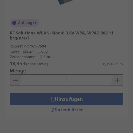
Auf Lager
RF Solutions WLAN-Modul 3.6V WPA, WPA2 802.11
b/g/n/e/i
RS Best.-Nr.
169-7594
Herst. Teile-Nr.
ESP-32
Zwischensumme (1 Stück)
18,35 €
(ohne MwSt.)
18,35 €/Stück
Menge
Hinzufügen
Datenblätter