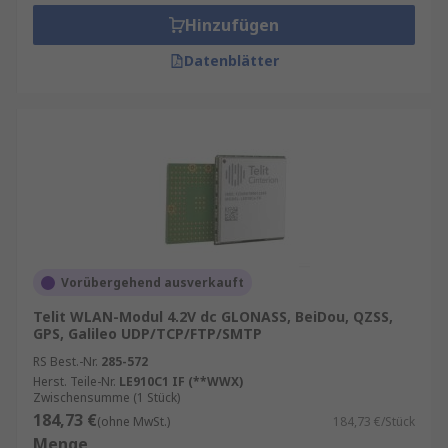
Haushaltsprodukten kommunizieren.
Hinzufügen
Intelligente Zähler,
Datenblätter
Unterhaltungselektronikregelung,
Sensornetzwerke, Überwachung und Sicherheit
zu Hause, Echtzeit-Ortungssysteme, Point-of-
Sale (PoS)-Anschlussklemmen, Standort- und
Anlagenverfolgung, Spielzeug,
Unterhaltungselektronikregelung, Drahtlose
Steuerungen, FitnessanwendungenRemote-
Speichergeräte, IoT
Verschiedene Arten von WLAN-Modulen
Vorübergehend ausverkauft
Telit WLAN-Modul 4.2V dc GLONASS, BeiDou, QZSS,
GPS, Galileo UDP/TCP/FTP/SMTP
Die Wahl des passenden WLAN-Moduls hängt
von den technischen Anforderungen Ihrer
RS Best.-Nr.
285-572
Herst. Teile-Nr.
LE910C1 IF (**WWX)
Anwendung ab. Prüfen Sie insbesondere
Zwischensumme (1 Stück)
folgende Kriterien:
184,73 €
(ohne MwSt.)
184,73 €/Stück
Menge