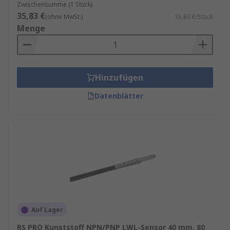
Verwendung. Sie bieten präzise Erfassung
Zwischensumme (1 Stück)
mechanischer Belastungen sowie weiterer
35,83 €
(ohne MwSt.)
35,83 €/Stück
physikalischer Größen.
Menge
Einsatzbereiche:
Messung mechanischer Belastung
Hinzufügen
Erfassung von Beschleunigung,
Datenblätter
Geschwindigkeit, Druck, Temperatur und
Hubraum
Typische Anwendungen:
Gebäude und Brücken
Tunnel
Staudämme
Historische Bauwerke
Auf Lager
RS PRO Kunststoff NPN/PNP LWL-Sensor 40 mm, 80