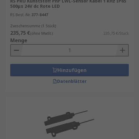
RS PRO Kunststoff PnP LWL-Sensor Kabel 1 kHz IP65
500μs 24V dc Rote LED
RS Best.-Nr.
377-8447
Zwischensumme (1 Stück)
235,75 €
(ohne MwSt.)
235,75 €/Stück
Menge
Hinzufügen
Datenblätter