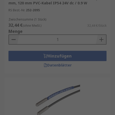
Faseroptiktypen, die wir anbieten:
mm, 120 mm PVC-Kabel IP54 24V dc / 0.9 W
RS Best.-Nr.
252-2095
Glas
Kunststoff
Zwischensumme (1 Stück)
32,44 €
(ohne MwSt.)
32,44 €/Stück
Glasfaser
, etc.
Menge
Hinzufügen
Datenblätter