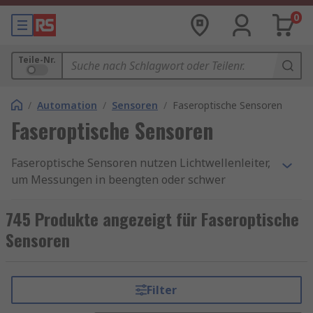
0
Teile-Nr.
/
Automation
/
Sensoren
/
Faseroptische Sensoren
Faseroptische Sensoren
Faseroptische Sensoren nutzen Lichtwellenleiter,
um Messungen in beengten oder schwer
zugänglichen Bereichen präzise durchzuführen.
Diese Glasfasersensoren bestehen aus
745 Produkte angezeigt für Faseroptische
transparenten Fasern aus Glas (Siliziumdioxid)
Sensoren
oder Kunststoff, die dünner als ein menschliches
Haar sind. Sie übertragen Licht zwischen den
Enden, um ein elektrisches Signal zu erzeugen.
Filter
Besonders faseroptische Temperatursensoren