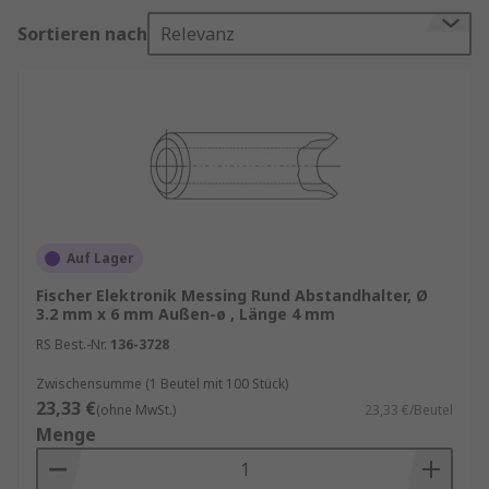
gleichmäßige Verteilung von Kräften und eine
Sortieren nach
Relevanz
stabile Verbindung zwischen den Bauteilen zu
gewährleisten.
Einsatzbereiche von Distanzhülsen
Distanzhülsen finden in vielen Bereichen
Anwendung, darunter:
Maschinenbau
: In Maschinen und Anlagen
Auf Lager
sorgen Distanzhülsen für die korrekte
Fischer Elektronik Messing Rund Abstandhalter, Ø
Ausrichtung und Abstandhaltung von
3.2 mm x 6 mm Außen-ø , Länge 4 mm
beweglichen Teilen.
RS Best.-Nr.
136-3728
Automobilindustrie
: Hier werden sie
Zwischensumme (1 Beutel mit 100 Stück)
verwendet, um Komponenten wie Motoren,
23,33 €
(ohne MwSt.)
23,33 €/Beutel
Getriebe und Fahrwerksysteme präzise zu
Menge
positionieren.
Elektronik
: Distanzhülsen kommen in