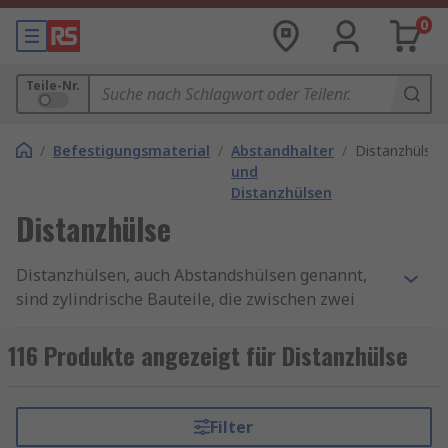
0
Teile-Nr.
/
Befestigungsmaterial
/
Abstandhalter
/
Distanzhülse
und
Distanzhülsen
Distanzhülse
Distanzhülsen, auch Abstandshülsen genannt,
sind zylindrische Bauteile, die zwischen zwei
anderen Komponenten platziert werden, um
einen definierten Abstand zu schaffen. Sie
116 Produkte angezeigt für Distanzhülse
bestehen meist aus Metall, Kunststoff oder
anderen robusten Materialien und sind in
verschiedenen Größen und Formen erhältlich.
Filter
Ihre Hauptaufgabe besteht darin, eine