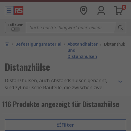
0
Teile-Nr.
/
Befestigungsmaterial
/
Abstandhalter
/
Distanzhülse
und
Distanzhülsen
Distanzhülse
Distanzhülsen, auch Abstandshülsen genannt,
sind zylindrische Bauteile, die zwischen zwei
anderen Komponenten platziert werden, um
einen definierten Abstand zu schaffen. Sie
116 Produkte angezeigt für Distanzhülse
bestehen meist aus Metall, Kunststoff oder
anderen robusten Materialien und sind in
verschiedenen Größen und Formen erhältlich.
Filter
Ihre Hauptaufgabe besteht darin, eine