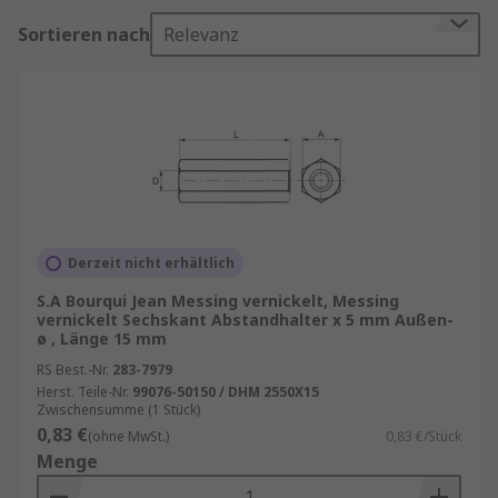
gleichmäßige Verteilung von Kräften und eine
Sortieren nach
Relevanz
stabile Verbindung zwischen den Bauteilen zu
gewährleisten.
Einsatzbereiche von Distanzhülsen
Distanzhülsen finden in vielen Bereichen
Anwendung, darunter:
Maschinenbau
: In Maschinen und Anlagen
Derzeit nicht erhältlich
sorgen Distanzhülsen für die korrekte
S.A Bourqui Jean Messing vernickelt, Messing
Ausrichtung und Abstandhaltung von
vernickelt Sechskant Abstandhalter x 5 mm Außen-
beweglichen Teilen.
ø , Länge 15 mm
RS Best.-Nr.
Automobilindustrie
283-7979
: Hier werden sie
Herst. Teile-Nr.
99076-50150 / DHM 2550X15
verwendet, um Komponenten wie Motoren,
Zwischensumme (1 Stück)
Getriebe und Fahrwerksysteme präzise zu
0,83 €
(ohne MwSt.)
0,83 €/Stück
positionieren.
Menge
Elektronik
: Distanzhülsen kommen in