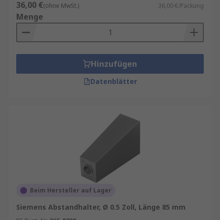
36,00 €
Vielseitigkeit
: Dank ihrer verschiedenen
(ohne MwSt.)
36,00 €/Packung
Menge
Größen und Materialien können
Distanzhülsen in einer Vielzahl von
Anwendungen eingesetzt werden.
Stabilität
: Sie tragen zur Stabilität und
Hinzufügen
Festigkeit der Verbindung bei, indem sie die
Kräfte gleichmäßig verteilen.
Datenblätter
Einfache Montage
: Distanzhülsen sind
leicht zu installieren und zu entfernen, was
die Wartung und Reparatur von Maschinen
und Anlagen erleichtert.
Materialien und Herstellung
Distanzhülsen werden aus verschiedenen
Materialien hergestellt, je nach den
Beim Hersteller auf Lager
Anforderungen der jeweiligen Anwendung.
Siemens Abstandhalter, Ø 0.5 Zoll, Länge 85 mm
Häufig verwendete Materialien sind: