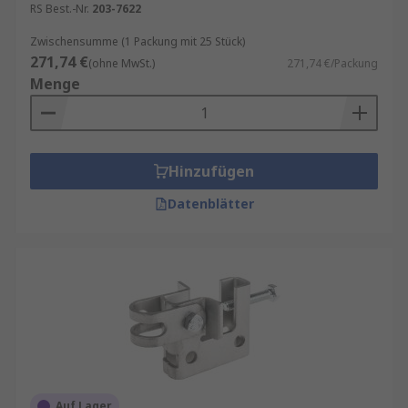
Anforderungen Ihrer Anwendung
RS Best.-Nr.
203-7622
entspricht.
Zwischensumme (1 Packung mit 25 Stück)
Korrosionsbeständigkeit
: In feuchten oder
271,74 €
(ohne MwSt.)
271,74 €/Packung
korrosiven Umgebungen ist es wichtig,
Menge
Klemmen zu wählen, die
korrosionsbeständig sind.
Hinzufügen
Datenblätter
Auf Lager