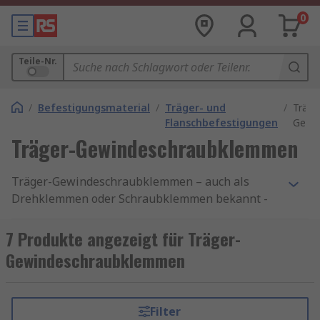
0
Teile-Nr.
/
Befestigungsmaterial
/
Träger- und
/
Träge
Flanschbefestigungen
Gewi
Träger-Gewindeschraubklemmen
Träger-Gewindeschraubklemmen – auch als
Drehklemmen oder Schraubklemmen bekannt -
sind unverzichtbare mechanische
Verbindungselemente, die in zahlreichen
7 Produkte angezeigt für Träger-
industriellen Anwendungen zum Einsatz
Gewindeschraubklemmen
kommen. Sie bestehen typischerweise aus einem
Schraubenkörper und einer Klemme, die um
einen Träger gelegt wird. Durch das Festziehen
Filter
der Schraube entsteht eine kraftschlüssige