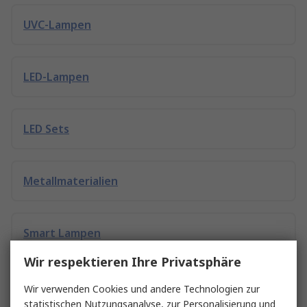
UVC-Lampen
LED-Lampen
LED Sets
Metallmaterialien
Smart Lampen
Wir respektieren Ihre Privatsphäre
Natriumdampflampen
Wir verwenden Cookies und andere Technologien zur
statistischen Nutzungsanalyse, zur Personalisierung und