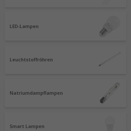
Sonnenstudios und elektrischen
Insektenvernichtern sowie zur
Wasseraufbereitung).
LED-Lampen
UV-C-Leuchten
werden an einigen
Arbeitsplätzen zur Desinfektion, wie z. B. für
biologische Werkzeuge, und werden auch in der
Abwasserreinigung eingesetzt.
Leuchtstoffröhren
LEDs und LED-Leuchtröhren
– LEDs bieten
sofortige, effiziente Beleuchtung. LEDs und LED-
Röhren eignen sich gut für Räume, die eine
langfristige oder dauerhafte Beleuchtung
erfordern, wie z. B. Foyers, Parkhäuser und
Natriumdampflampen
Produktionsräume, und sind eine effiziente
Ergänzung für Bewegungssensoren.
Metall-Halid-Lampen
– Bieten eine ähnliche
Smart Lampen
Leuchtkraft wie Leuchtstofflampen und