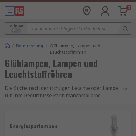
0
Teile-Nr.
/
Beleuchtung
/
Glühlampen, Lampen und
Leuchtstoffröhren
Glühlampen, Lampen und
Leuchtstoffröhren
Die Suche nach der richtigen Leuchte oder Lampe
für Ihre Bedürfnisse kann manchmal eine
schwierige Aufgabe sein. Wir haben eine Reihe
von Lampen und Röhren für eine Vielzahl von
Anwendungen, Befestigungen und Technologien.
Energiesparlampen
Arten von Glühlampen