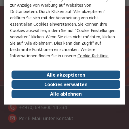
zur Anzeige von Werbung auf Websites von
Drittanbietern. Durch Klicken auf "Alle akzeptieren"
Exklusiv für Sie unsere neuesten
erklären Sie sich mit der Verarbeitung von nicht-
Produkte und Angebote
essentiellen Cookies einverstanden. Sie können Ihre
Cookies auswählen, indem Sie auf "Cookie Einstellungen
verwalten" klicken. Wenn Sie dies nicht möchten, klicken
E-Mail-Anschrift
Sie auf "Alle ablehnen". Dies kann den Zugriff auf
bestimmte Funktionen einschränken. Weitere
Anmelden
Informationen finden Sie in unserer
Cookie-Richtlinie
.
Die personenbezogenen Daten, die Sie uns bei
Anmeldung zur Verfügung stellen, werden gemäß der
Alle akzeptieren
Datenschutzerklärung
verarbeitet.
Cookies verwalten
Alle ablehnen
Kontaktieren Sie uns:
+49 (0) 69 5800 14 234
Per E-Mail unter Kontakt