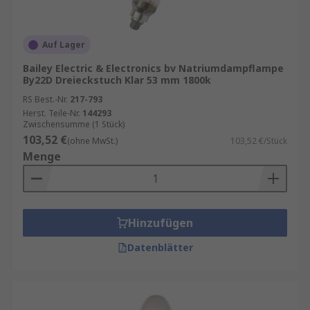
müssen seltener ausgetauscht werden als
herkömmliche Glühbirnen oder
Leuchtstofflampen. Sie sind auch sehr robust und
Auf Lager
können Temperaturen von bis zu 450 Grad
Bailey Electric & Electronics bv Natriumdampflampe
Celsius standhalten.
By22D Dreieckstuch Klar 53 mm 1800k
RS Best.-Nr.
217-793
Natriumdampflampen kaufen
Herst. Teile-Nr.
144293
Zwischensumme (1 Stück)
103,52 €
(ohne MwSt.)
103,52 €/Stück
Zusammenfassend gesagt sind
Menge
Natriumdampflampen sind eine ausgezeichnete
Wahl für Anwendungen, bei denen eine hohe
Lichtausbeute und Effizienz erforderlich sind.
Hinzufügen
Datenblätter