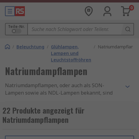
0
Teile-Nr.
/
Beleuchtung
/
Glühlampen,
/
Natriumdampflamp
Lampen und
Leuchtstoffröhren
Natriumdampflampen
Natriumdampflampen, oder auch als SON-
Lampen sowie als NDL-Lampen bekannt, sind
eine spezielle Art von Leuchtmitteln, die
aufgrund ihrer einzigartigen Eigenschaften in
22 Produkte angezeigt für
verschiedenen Bereichen eingesetzt werden. Sie
Natriumdampflampen
gehören zu den Hochdruckentladungslampen
und sind aufgrund ihrer hohen Lichtausbeute
und Effizienz sehr beliebt. Weitere Informationen