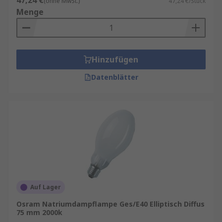
47,24 €
(ohne MwSt.)
47,24 €/Stück
Menge
Hinzufügen
Datenblätter
Auf Lager
Osram Natriumdampflampe Ges/E40 Elliptisch Diffus
75 mm 2000k