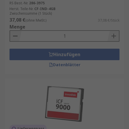
RS Best.-Nr.
286-3975
oder
Transcend
, um Ausfälle zu vermeiden.
Herst. Teile-Nr.
CF-IND-4GB
Zwischensumme (1 Stück)
CF-Karten im Vergleich zu anderen
37,08 €
(ohne MwSt.)
37,08 €/Stück
Speichermedien
Menge
Während SD- und microSD-Karten im Consumer-
Bereich dominieren, punkten CF-Karten durch
Hinzufügen
ihre Zuverlässigkeit und Geschwindigkeit. Für
professionelle Anwendungen, bei denen
Datenblätter
Datenverlust keine Option ist, sind CF-Karten oft
die bessere Wahl.
Lieferengpass