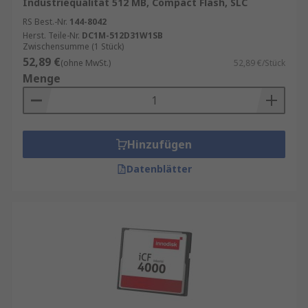
Industriequalität 512 MB, Compact Flash, SLC
RS Best.-Nr.
144-8042
Herst. Teile-Nr.
DC1M-512D31W1SB
Zwischensumme (1 Stück)
52,89 €
(ohne MwSt.)
52,89 €/Stück
Menge
Hinzufügen
Datenblätter