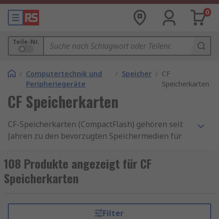
0
Teile-Nr.
/
Computertechnik und
/
Speicher
/
CF
Peripheriegeräte
Speicherkarten
CF Speicherkarten
CF-Speicherkarten (CompactFlash) gehören seit
Jahren zu den bevorzugten Speichermedien für
professionelle Fotografen, Videografen und
Industrieanwender. Ihre robuste Bauweise, hohe
108 Produkte angezeigt für CF
Schreibgeschwindigkeit und große
Speicherkarten
Speicherkapazität machen sie zur idealen Wahl
für anspruchsvolle Anwendungen. Wenn Sie auf
der Suche nach einer zuverlässigen
Filter
Speicherlösung sind, die auch unter extremen