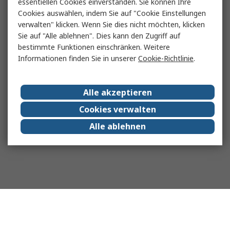
essentiellen Cookies einverstanden. Sie können Ihre
Leistung und Spannung
: Abhängig von der
Cookies auswählen, indem Sie auf "Cookie Einstellungen
Anzahl und Größe der CCFL-Lampen sollte
verwalten" klicken. Wenn Sie dies nicht möchten, klicken
der Inverter eine ausreichende Leistung
Sie auf "Alle ablehnen". Dies kann den Zugriff auf
bestimmte Funktionen einschränken. Weitere
liefern. Eine zu geringe Spannung würde
Informationen finden Sie in unserer
Cookie-Richtlinie
.
die Helligkeit reduzieren, während eine zu
hohe Spannung die Lampen schädigen
könnte.
Alle akzeptieren
Stabilität und Zuverlässigkeit
: Ein
Cookies verwalten
qualitativ hochwertiger Inverter
gewährleistet eine konstante Spannung
Alle ablehnen
und eine stabile Leistung, die für die
Lebensdauer der CCFL-Lampen
entscheidend ist.
Größe und Bauform
: Der Inverter sollte
zur physischen Umgebung passen, in der er
installiert wird, insbesondere wenn Platz
begrenzt ist, etwa in Monitoren oder
Laptops.