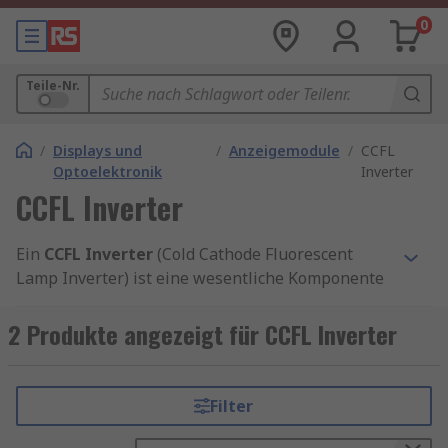
0
Teile-Nr.
/
Displays und
/
Anzeigemodule
/
CCFL
Optoelektronik
Inverter
CCFL Inverter
Ein
CCFL Inverter
(Cold Cathode Fluorescent
Lamp Inverter) ist eine wesentliche Komponente
für die Versorgung von Kaltkathoden-
Fluoreszenzlampen (CCFL), die in vielen
2 Produkte angezeigt für CCFL Inverter
modernen Displays und Leuchten zu finden sind.
CCFLs erzeugen ein helles, gleichmäßiges Licht
und werden daher häufig in Bereichen wie der
Filter
Hintergrundbeleuchtung von LCD-Bildschirmen,
in Werbedisplays und bei speziellen