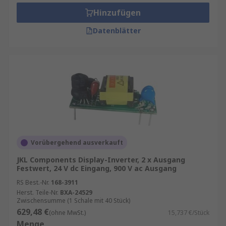
Inverter Spannungen zwischen 300 und 1800
Hinzufügen
Volt, je nach spezifischer Anwendung und Lampe.
Datenblätter
Funktionsweise CCFL Inverter
Ein typischer CCFL Inverter arbeitet mit einer
sogenannten Hochfrequenz-Schaltung, die hohe
Spannungen bei geringer Stromaufnahme
generiert. Der Inverter besteht aus einem
Hochfrequenzoszillator und einem
Hochspannungs-Transformator. Durch das
Erzeugen dieser Wechselspannung im
Vorübergehend ausverkauft
Hochfrequenzbereich werden die
Kaltkathodenlampen angesteuert, wodurch sie
JKL Components Display-Inverter, 2 x Ausgang
Festwert, 24 V dc Eingang, 900 V ac Ausgang
das gewünschte Licht emittieren. Dies ermöglicht
es, eine hohe Lichtqualität mit optimaler
RS Best.-Nr.
168-3911
Herst. Teile-Nr.
BXA-24529
Effizienz zu erreichen.
Zwischensumme (1 Schale mit 40 Stück)
629,48 €
(ohne MwSt.)
15,737 €/Stück
Vorteile von CCFL Inverter in der
Menge