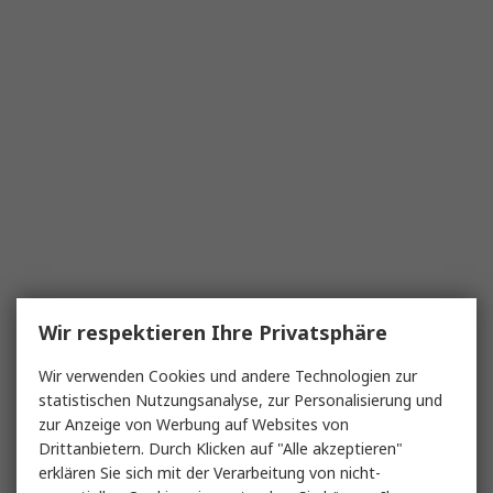
Automotive-Anwendungen
: In der
Automobilindustrie werden CCFLs häufig
für Instrumententafeln und
Hintergrundbeleuchtung verwendet, wo
eine stabile und langlebige Lichtquelle
erforderlich ist.
Spezialbeleuchtung
: CCFL-Inverter
kommen auch in dekorativen
Beleuchtungen und bei speziellen Leuchten
zum Einsatz, die eine weiche, blendfreie
Beleuchtung erfordern.
Wichtige Kaufkriterien für CCFL Inverter
Wir respektieren Ihre Privatsphäre
Wir verwenden Cookies und andere Technologien zur
Beim Kauf eines CCFL Inverters gibt es einige
statistischen Nutzungsanalyse, zur Personalisierung und
Aspekte zu beachten, um sicherzustellen, dass
zur Anzeige von Werbung auf Websites von
das Gerät Ihren Anforderungen entspricht und
Drittanbietern. Durch Klicken auf "Alle akzeptieren"
eine lange Lebensdauer hat.
erklären Sie sich mit der Verarbeitung von nicht-