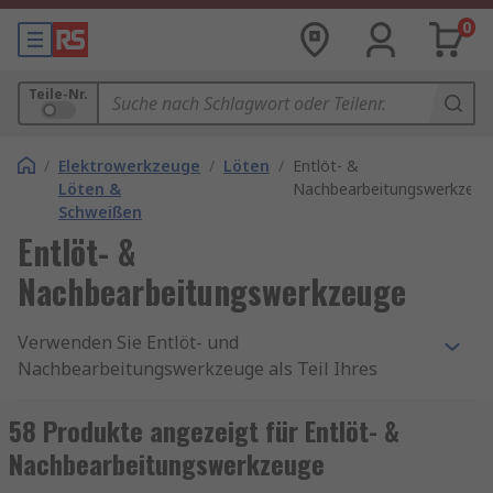
0
Teile-Nr.
/
Elektrowerkzeuge
/
Löten
/
Entlöt- &
Löten &
Nachbearbeitungswerkzeug
Schweißen
Entlöt- &
Nachbearbeitungswerkzeuge
Verwenden Sie Entlöt- und
Nachbearbeitungswerkzeuge als Teil Ihres
Rework-Stations-Systems. Diese Werkzeuge
wurden für den Einsatz mit Leiterplatten,
58 Produkte angezeigt für Entlöt- &
Verdrahtung oder gelötete Komponenten
Nachbearbeitungswerkzeuge
entwickelt. Entlöt- und