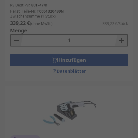
RS Best.-Nr.
801-4741
Leiterplattenmontage
Herst. Teile-Nr.
T0051320499N
Zwischensumme (1 Stück)
Reparatur von Komponenten
339,22 €
(ohne MwSt.)
339,22 €/Stück
Verdrahtungsinstallation für viele
Menge
Heimwerkerprojekte
Hinzufügen
Datenblätter