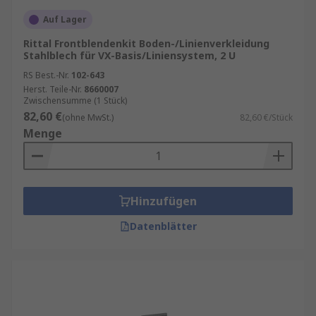
Auf Lager
Rittal Frontblendenkit Boden-/Linienverkleidung
Stahlblech für VX-Basis/Liniensystem, 2 U
RS Best.-Nr.
102-643
Herst. Teile-Nr.
8660007
Zwischensumme (1 Stück)
82,60 €
(ohne MwSt.)
82,60 €/Stück
Menge
Hinzufügen
Datenblätter