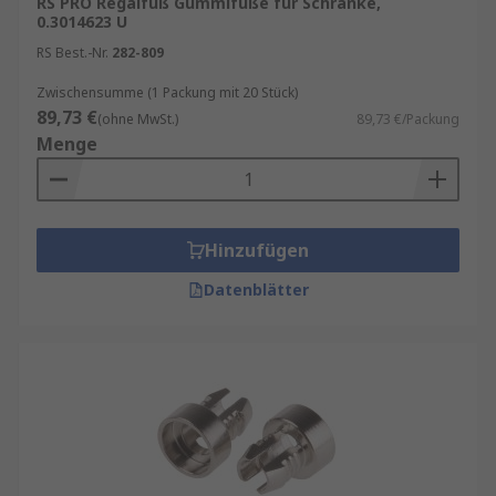
RS PRO Regalfuß Gummifüße für Schränke,
Sicherheitslösungen wie Schlösser.
0.3014623 U
RS Best.-Nr.
282-809
Wir bieten unter anderem Produkte von
Zwischensumme (1 Packung mit 20 Stück)
folgenden marktführenden Herstellern an:
89,73 €
(ohne MwSt.)
89,73 €/Packung
Menge
RS PRO
Hammond
nVent – Schroff
Hinzufügen
Richco
Datenblätter
Rittal
Schneider Electric
Schroff
Startech
Vector
und viele mehr