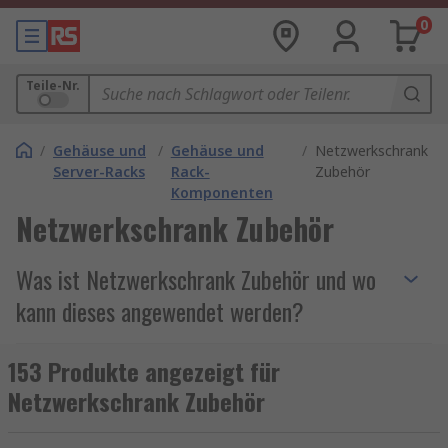
0
Teile-Nr.
/
Gehäuse und
/
Gehäuse und
/
Netzwerkschrank
Server-Racks
Rack-
Zubehör
Komponenten
Netzwerkschrank Zubehör
Was ist Netzwerkschrank Zubehör und wo
kann dieses angewendet werden?
Bei Netzwerkschrankzubehör handelt es sich um
153 Produkte angezeigt für
eine Reihe von verschiedenen Produkten, die zur
Netzwerkschrank Zubehör
Anpassung und Erweiterung Ihres
Serverschranks verwendet werden können.