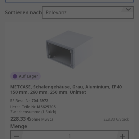
Verunreinigungen wie Staub, Wasser oder
Sortieren nach
Relevanz
Chemikalien zu schützen.
Alles über
Schutzklassen und IP-Schutzarten
Eigenschaften und Vorteile
Es sind Alternativen für komplizierte sowie
für einfache Anforderungen erhältlich
Vollständig gekapselte Modelle bieten eine
wasserdichte Abdichtung, ideal für den
Auf Lager
Einsatz bei schwierigen Außenbedingungen
METCASE, Schalengehäuse, Grau, Aluminium, IP40
150 mm, 260 mm, 250 mm, Unimet
Lamellen an den Seiten dienen als
Kühlkörper (variiert je nach Modell)
RS Best.-Nr.
704-3972
Herst. Teile-Nr.
M5625305
Rutschfestigkeit bei bestimmten Modellen
Zwischensumme (1 Stück)
228,33 €
Lässt sich leicht anpassen
(ohne MwSt.)
228,33 €/Stück
Menge
Hohe und niedrige Temperaturbereiche
bieten eine große Verfügbarkeit in