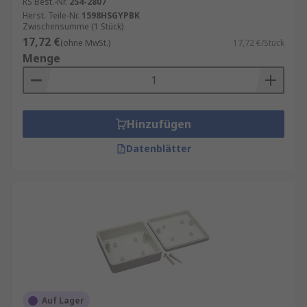
RS Best.-Nr.
254-2807
Herst. Teile-Nr.
1598HSGYPBK
Zwischensumme (1 Stück)
17,72 €
(ohne MwSt.)
17,72 €/Stück
Menge
Hinzufügen
Datenblätter
Auf Lager