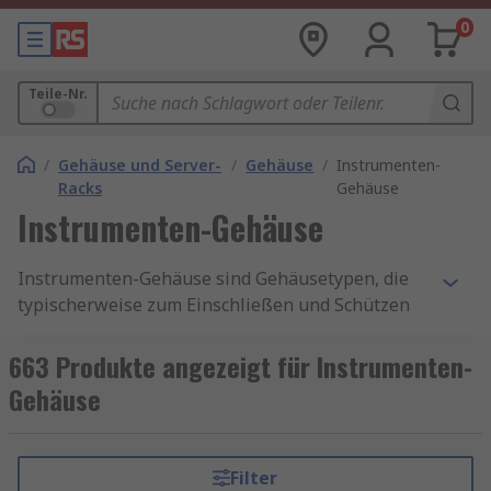
0
Teile-Nr.
/
Gehäuse und Server-
/
Gehäuse
/
Instrumenten-
Racks
Gehäuse
Instrumenten-Gehäuse
Instrumenten-Gehäuse sind Gehäusetypen, die
typischerweise zum Einschließen und Schützen
gängiger elektronischer oder elektrischer
Produkte verwendet werden.
663 Produkte angezeigt für Instrumenten-
Gehäuse
Indem Sie Ihre elektrischen Geräte oder
Produkte in das Gehäuse einschließen, umgeben
Sie sie mit einem Metallgehäuse, um sie vor
Filter
physischen Schäden und/oder Schäden durch