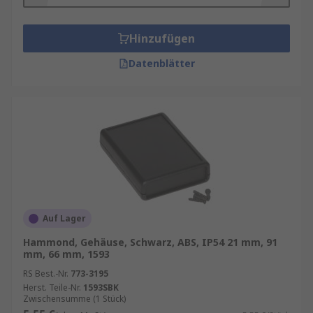
verschiedenen Umgebungen
Die Robustheit des Kastens bietet eine
Hinzufügen
hohe Stoßfestigkeit
Datenblätter
Anwendungen
LED-Netzteilgehäuse für den Außeneinsatz
Gekapselte Schalter
Industriekamera-Gehäuse
Tischgerätgehäuse
Leiterplatten
Auf Lager
Messung/Überwachung der
Hammond, Gehäuse, Schwarz, ABS, IP54 21 mm, 91
Prozesssteuerungsgeräte
mm, 66 mm, 1593
RS Best.-Nr.
773-3195
Herst. Teile-Nr.
1593SBK
Zwischensumme (1 Stück)