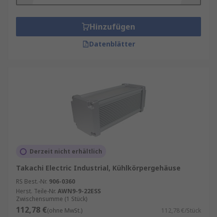
verschiedenen Umgebungen
Die Robustheit des Kastens bietet eine
Hinzufügen
hohe Stoßfestigkeit
Datenblätter
Anwendungen
LED-Netzteilgehäuse für den Außeneinsatz
Gekapselte Schalter
Industriekamera-Gehäuse
Tischgerätgehäuse
Leiterplatten
Derzeit nicht erhältlich
Messung/Überwachung der
Takachi Electric Industrial, Kühlkörpergehäuse
Prozesssteuerungsgeräte
RS Best.-Nr.
906-0360
Herst. Teile-Nr.
AWN9-9-22ESS
Zwischensumme (1 Stück)
112,78 €
(ohne MwSt.)
112,78 €/Stück