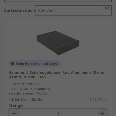
Verunreinigungen wie Staub, Wasser oder
Sortieren nach
Relevanz
Chemikalien zu schützen.
Alles über
Schutzklassen und IP-Schutzarten
Eigenschaften und Vorteile
Es sind Alternativen für komplizierte sowie
für einfache Anforderungen erhältlich
Vollständig gekapselte Modelle bieten eine
wasserdichte Abdichtung, ideal für den
Beim Hersteller auf Lager
Einsatz bei schwierigen Außenbedingungen
Hammond, Schalengehäuse, Rot, Aluminium 12 mm,
80 mm, 70 mm, 1455
Lamellen an den Seiten dienen als
Kühlkörper (variiert je nach Modell)
RS Best.-Nr.
228-7586
Herst. Teile-Nr.
1455A802RD
Rutschfestigkeit bei bestimmten Modellen
Zwischensumme (1 Stück)
13,62 €
Lässt sich leicht anpassen
(ohne MwSt.)
13,62 €/Stück
Menge
Hohe und niedrige Temperaturbereiche
bieten eine große Verfügbarkeit in