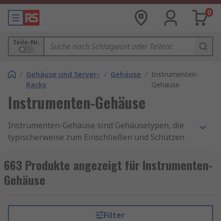
0
Teile-Nr.
/
Gehäuse und Server-
/
Gehäuse
/
Instrumenten-
Racks
Gehäuse
Instrumenten-Gehäuse
Instrumenten-Gehäuse sind Gehäusetypen, die
typischerweise zum Einschließen und Schützen
gängiger elektronischer oder elektrischer
Produkte verwendet werden.
663 Produkte angezeigt für Instrumenten-
Gehäuse
Indem Sie Ihre elektrischen Geräte oder
Produkte in das Gehäuse einschließen, umgeben
Sie sie mit einem Metallgehäuse, um sie vor
Filter
physischen Schäden und/oder Schäden durch