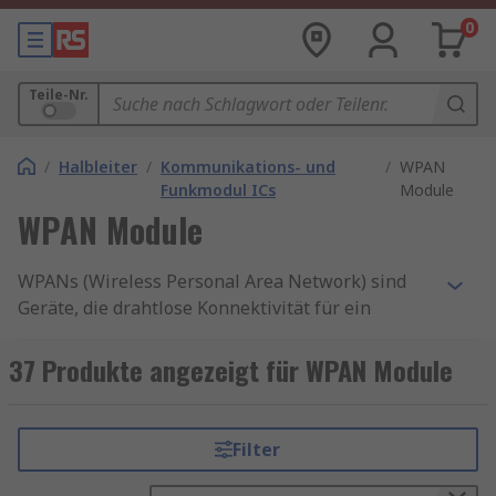
0
Teile-Nr.
/
Halbleiter
/
Kommunikations- und
/
WPAN
Funkmodul ICs
Module
WPAN Module
WPANs (Wireless Personal Area Network) sind
Geräte, die drahtlose Konnektivität für ein
persönliches Netzwerk bieten. Sie erzeugen im
Wesentlichen ein kleines und privates drahtloses
37 Produkte angezeigt für WPAN Module
Netzwerk.
Bei RS finden Techniker, Entwicklungsingenieure
Filter
und Einkäufer eine große Auswahl an WPAN-
Modulen für Wireless Personal Area Networks,