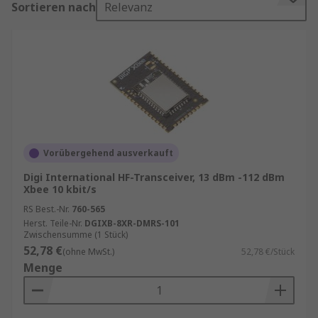
Sortieren nach
Relevanz
darunter ZigBee-Module, XBee-Funkmodule und
HF-Transceiver für IoT-, Automatisierungs- und
Embedded-Anwendungen. RS bietet sofort
verfügbare Produkte führender Hersteller mit
hoher Lagerverfügbarkeit und schneller
Lieferung. In unsererm
Ratgeber WPAN
finden
Sie mehr Informationen.
Bedeutung von WPAN
Vorübergehend ausverkauft
Digi International HF-Transceiver, 13 dBm -112 dBm
Ähnlich wie Bluetooth-Konnektivität, ist WPAN
Xbee 10 kbit/s
ein System, das es ermöglicht, dass Geräte, die im
RS Best.-Nr.
760-565
persönlichen Arbeitsbereich eines Benutzers
Herst. Teile-Nr.
DGIXB-8XR-DMRS-101
miteinander verbunden sind, über ein drahtloses
Zwischensumme (1 Stück)
52,78 €
Netzwerk verfügen. Ein WPAN kann in Gerten
(ohne MwSt.)
52,78 €/Stück
Menge
eingesetzt werden, die eine drahtlose
Konnektivität innerhalb von 10 Metern
ermöglicht.