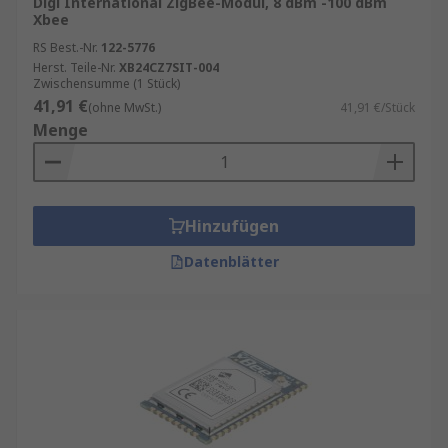
1 Mbit/s
Digi International ZigBee-Modul, 8 dBm -100 dBm
Xbee
Schnittstellen:
UART, SPI oder weitere
RS Best.-Nr.
122-5776
Kommunikationsanschlüsse
Herst. Teile-Nr.
XB24CZ7SIT-004
Zwischensumme (1 Stück)
Versorgungsspannung:
passend zum
41,91 €
(ohne MwSt.)
41,91 €/Stück
Zielsystem
Menge
Bauform und Abmessungen:
für die
Integration auf Leiterplatten
Zertifizierungen und Normen:
beispielsweise RoHS oder regionale
Hinzufügen
Funkzulassungen
Datenblätter
Sendeleistung und
Empfangsempfindlichkeit:
für stabile
Funkverbindungen