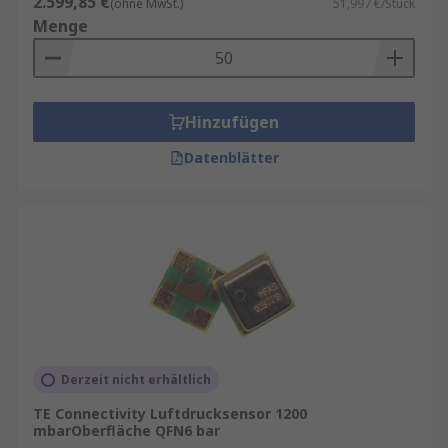
2.599,85 €
(ohne MwSt.)
51,997 €/Stück
Menge
Hinzufügen
Datenblätter
Derzeit nicht erhältlich
TE Connectivity Luftdrucksensor 1200
mbarOberfläche QFN6 bar