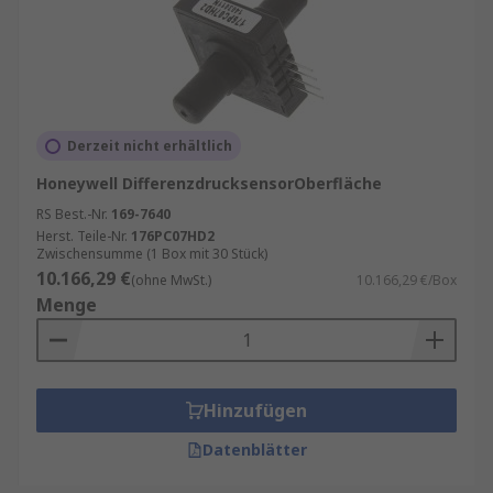
Derzeit nicht erhältlich
Honeywell DifferenzdrucksensorOberfläche
RS Best.-Nr.
169-7640
Herst. Teile-Nr.
176PC07HD2
Zwischensumme (1 Box mit 30 Stück)
10.166,29 €
(ohne MwSt.)
10.166,29 €/Box
Menge
Hinzufügen
Datenblätter