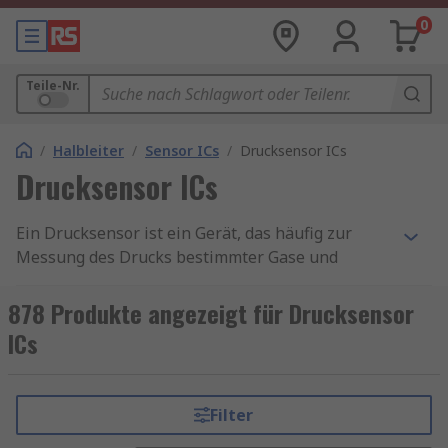
0
Teile-Nr.
/
Halbleiter
/
Sensor ICs
/
Drucksensor ICs
Drucksensor ICs
Ein Drucksensor ist ein Gerät, das häufig zur
Messung des Drucks bestimmter Gase und
Flüssigkeiten eingesetzt wird. Ein IC oder
integrierter Schaltkreis ist ein Gerät, das in der
878 Produkte angezeigt für Drucksensor
Elektronik üblicherweise in Form eines
ICs
Schaltkreises auf einem kleinen flachen Stück
Halbleitermaterial eingesetzt wird. Hier bei
RS Components bieten wir drei Haupttypen von
Filter
Drucksensoren-ICs an: Absolutdruck-ICs,