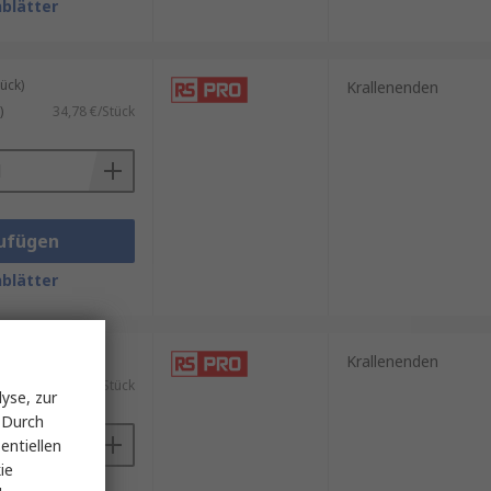
blätter
ück)
Krallenenden
)
34,78 €/Stück
ufügen
blätter
ück)
Krallenenden
9,52 €/Stück
yse, zur
 Durch
entiellen
ie