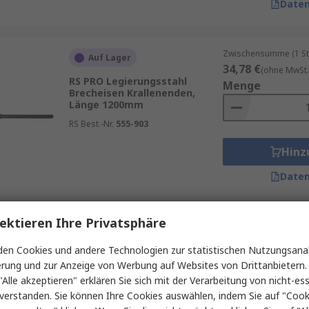
Daten
Zwischensumme (1 St
Auf Lager
34,78 €
(ohne MwSt.
RS PRO Legierungsstahl
Menge
Brecheisen Krallenenden,
Länge 1200mm
RS Best.-Nr.
555-903
Hinz
Daten
ektieren Ihre Privatsphäre
Zwischensumme (1 St
Auf Lager
9,52 €
(ohne MwSt.)
en Cookies und andere Technologien zur statistischen Nutzungsanal
RS PRO Legierungsstahl
Menge
erung und zur Anzeige von Werbung auf Websites von Drittanbietern.
Brecheisen Krallenenden,
Länge 200mm
"Alle akzeptieren" erklären Sie sich mit der Verarbeitung von nicht-ess
verstanden. Sie können Ihre Cookies auswählen, indem Sie auf "Cook
RS Best.-Nr.
555-899