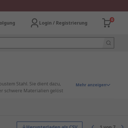
0
olgung
Login / Registrierung
stem Stahl. Sie dient dazu,
Mehr anzeigen
er schwere Materialien gelöst
eigenen professionellen Marke.
Herunterladen als CSV
1
von
7