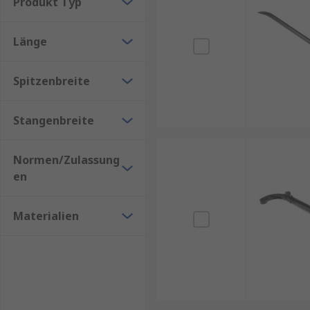
Produkt Typ
Vielseitigkeit:
Für Bau, Renovierung, Transport
Einfache Handhabung
: Keine komplizierte Tech
Länge
Spitzenbreite
Stangenbreite
Normen/Zulassung
en
Materialien