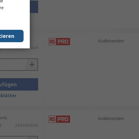
le
ufügen
re
blätter
tieren
ück)
Krallenenden
)
21,85 €/Stück
ufügen
blätter
ück)
Krallenenden
)
24,84 €/Stück