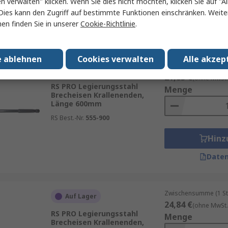
en verwalten" klicken. Wenn Sie dies nicht möchten, klicken Sie auf "Al
Hinz
Dies kann den Zugriff auf bestimmte Funktionen einschränken. Weite
en finden Sie in unserer
Cookie-Richtlinie
.
Daten
e ablehnen
Cookies verwalten
Alle akzep
Zwischensumme (1 St
Auf Lager
21,85 €
(ohne MwSt.
RS PRO Legierungsstahl
Menge
Brecheisen Krallenenden,
Länge 600mm
RS Best.-Nr.
555-900
Hinz
Daten
Zwischensumme (1 St
Auf Lager
24,84 €
(ohne MwSt.
RS PRO Legierungsstahl
Menge
Brecheisen Krallenenden,