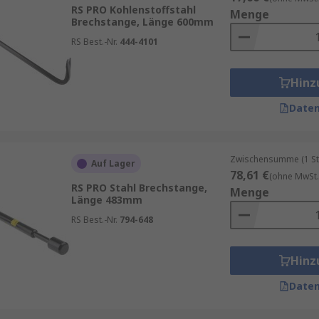
RS PRO Kohlenstoffstahl
Menge
 und Notfälle geeignet.
Brechstange, Länge 600mm
nik, sofort einsatzbereit.
RS Best.-Nr.
444-4101
Hinz
Daten
Zwischensumme (1 St
Auf Lager
78,61 €
(ohne MwSt.
RS PRO Stahl Brechstange,
Menge
Länge 483mm
RS Best.-Nr.
794-648
Hinz
Daten