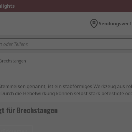
lights
Sendungsverf
Brechstangen
temmeisen genannt, ist ein stabförmiges Werkzeug aus robu
 Durch die Hebelwirkung können selbst stark befestigte od
gt für Brechstangen
ken wie
Bahco
,
Stanley
,
Facom
sowie
RS PRO
, unserer haus
melden Sie sich gerne bei unserem
Kundenservice
.
urücksetzen