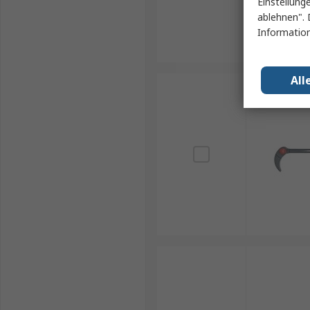
Einstellung
ablehnen". 
Information
All