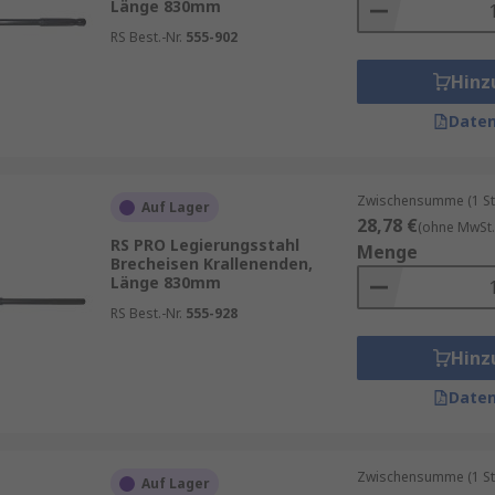
Länge 830mm
RS Best.-Nr.
555-902
Hinz
Daten
Zwischensumme (1 St
Auf Lager
28,78 €
(ohne MwSt.
RS PRO Legierungsstahl
Menge
Brecheisen Krallenenden,
Länge 830mm
RS Best.-Nr.
555-928
Hinz
Daten
Zwischensumme (1 St
Auf Lager