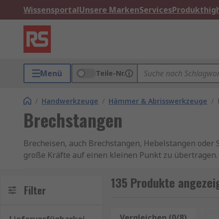
Wissensportal
Unsere Marken
Services
Produkthigh
Menü
Teile-Nr.
/
Handwerkzeuge
/
Hämmer & Abrisswerkzeuge
/
Brechstangen
Brecheisen, auch Brechstangen, Hebelstangen oder S
große Kräfte auf einen kleinen Punkt zu übertragen.
werden.
135 Produkte angezei
Unser Sortiment enthält Qualitätsprodukte von Mar
Filter
Bei eventuellen Fragen oder Wunsch auf Beratung, 
Vergleichen (0/8)
Z