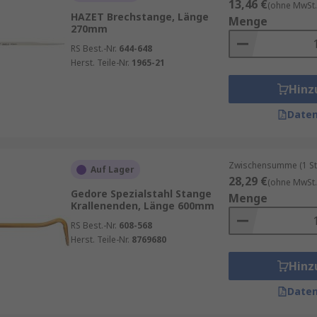
13,46 €
(ohne MwSt.
HAZET Brechstange, Länge
Menge
270mm
RS Best.-Nr.
644-648
Herst. Teile-Nr.
1965-21
Hinz
Daten
Zwischensumme (1 St
Auf Lager
28,29 €
(ohne MwSt.
Gedore Spezialstahl Stange
Menge
Krallenenden, Länge 600mm
RS Best.-Nr.
608-568
Herst. Teile-Nr.
8769680
Hinz
Daten