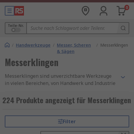
0
Teile-Nr.
/
Handwerkzeuge
/
Messer, Scheren
/
Messerklingen
& Sägen
Messerklingen
Messerklingen sind unverzichtbare Werkzeuge
in vielen Bereichen, von Handwerk und Industrie
bis hin zu Heimwerken und Hobbyprojekten. Sie
zeichnen sich durch ihre Langlebigkeit, Präzision
224 Produkte angezeigt für Messerklingen
und Vielseitigkeit aus. Es gibt verschiedene Arten
von Messerklingen, die jeweils für spezifische
Anwendungen geeignet sind. Abbrechklingen
Filter
und Ersatzklingen sind zwei der beliebtesten
Typen, die aufgrund ihrer praktischen