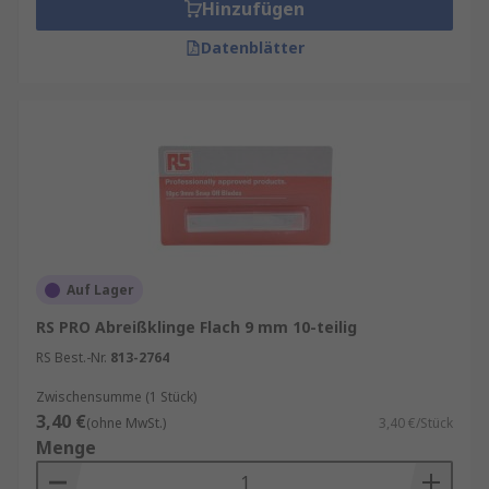
Hinzufügen
sodass sie für verschiedene Werkzeuge und
Datenblätter
Anwendungen geeignet sind.
Merkmale Messerklingen
Eine hochwertige Messerklinge zeichnet sich
durch folgende Merkmale aus:
Scharfe Schneide
: Für präzises Schneiden
ohne Kraftaufwand.
Langlebigkeit
: Die Klinge bleibt lange
Auf Lager
scharf und ist widerstandsfähig gegen
RS PRO Abreißklinge Flach 9 mm 10-teilig
Abnutzung.
RS Best.-Nr.
813-2764
Korrosionsbeständigkeit
: Besonders
Zwischensumme (1 Stück)
wichtig bei Küchenmessern oder Outdoor-
3,40 €
(ohne MwSt.)
3,40 €/Stück
Einsatz.
Menge
Pflegeleichtigkeit
: Eine gute Klinge lässt