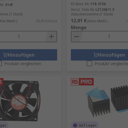
RS Best.-Nr.
118-3156
Nr.
514F
Herst. Teile-Nr.
LZ120E/1.5
mme (1 Stück)
Zwischensumme (1 Stück)
12,01 €
hne MwSt.)
20,05 €/Stück
(ohne MwSt.)
1
Menge
Hinzufügen
Hinzufügen
Produkt vergleichen
Produkt vergleich
ager
Auf Lager