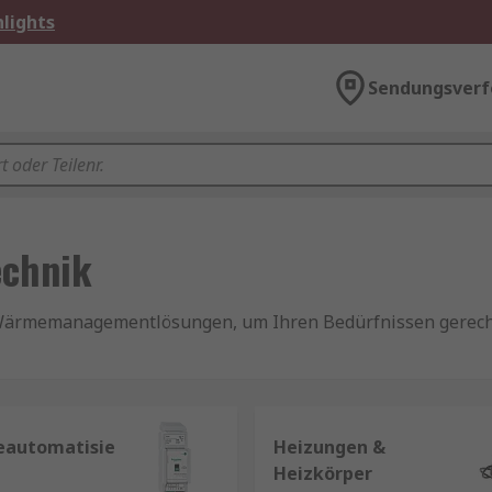
lights
Sendungsverf
echnik
Wärmemanagementlösungen, um Ihren Bedürfnissen gerecht 
K) sind entscheidend für ein komfortables und gesundes A
 tragen auch zur Energieeffizienz und Luftqualität bei .
automatisie
Heizungen &
Heizkörper