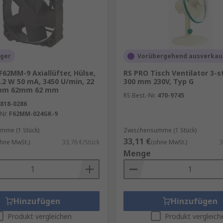
ität und das Wohlbefinden in Innenräumen. Es gibt verschie
wird frische Luft ins Gebäude gebracht. Einfach und kosten
ager
Vorübergehend ausverkau
ilatoren und Lüftungsanlagen sorgen für eine kontrollierte L
F62MM-9 Axiallüfter, Hülse,
RS PRO Tisch Ventilator 3-st
1.2 W 50 mA, 3450 U/min, 22
300 mm 230V, Typ G
die Wärme der Abluft, um die Frischluft vorzuwärmen, was d
 mm 62mm 62 mm
RS Best.-Nr.
470-9745
818-0286
Nr.
F62MM-024GK-9
mme (1 Stück)
Zwischensumme (1 Stück)
:
33,11 €
hne MwSt.)
33,76 €/Stück
(ohne MwSt.)
3
Menge
ffe und Feuchtigkeit aus der Luft, was zu einem gesündere
eme reduzieren den Energiebedarf für Heizung und Kühlu
ng der Luftzirkulation sorgen für ein angenehmes Raumkl
Hinzufügen
Hinzufügen
Produkt vergleichen
Produkt vergleich