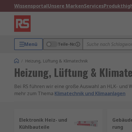
Wissensportal
Unsere Marken
Services
Produkthigh
Menü
Teile-Nr.
/
Heizung, Lüftung & Klimatechnik
Heizung, Lüftung & Klimat
Bei RS führen wir eine große Auswahl an HLK- und 
mehr zum Thema
Klimatechnik und Klimaanlagen
Die richtige Heizung, Lüftung und Klimatechnik (HL
Systeme bieten nicht nur Wärme und Kühlung, sondern
Elektronik Heiz- und
Gebäude
Hauptelemente eines HLK-Systems
Kühlbauteile
rung