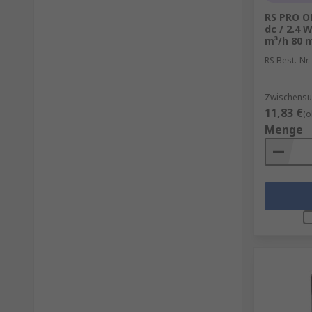
RS PRO OD
dc / 2.4 
m³/h 80
RS Best.-Nr.
Zwischensu
11,83 €
(o
Menge