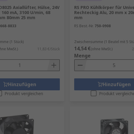
8025 Axiallüfter, Hülse, 24V
RS PRO Kühlkörper für Univ
W 160 mA, 3100 U/min, 68
Rechteckig Alu, 20 mm x 20
 mm 80mm 25 mm
mm
668-8833
RS Best.-Nr.
750-0908
mme (1 Stück)
Zwischensumme (1 Beutel mit 5 Stü
14,54 €
hne MwSt.)
11,83 €/Stück
(ohne MwSt.)
2
Menge
Hinzufügen
Hinzufügen
Produkt vergleichen
Produkt vergleich