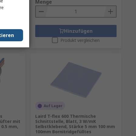
le
Menge
re
Hinzufügen
tieren
en
Produkt vergleichen
Auf Lager
s
Laird T-flex 600 Thermische
üfter mit
Schnittstelle, Blatt, 3 W/mK
e 0.5 mm,
Selbstklebend, Stärke 5 mm 100 mm
100mm Bornitridgefülltes