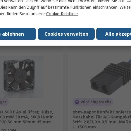
en verwalten" klicken. Wenn Sie dies nicht möchten, klicken Sie auf "Al
Menge
Dies kann den Zugriff auf bestimmte Funktionen einschränken. Weite
en finden Sie in unserer
Cookie-Richtlinie
.
Hinzufügen
Hinzufügen
e ablehnen
Cookies verwalten
Alle akzep
Produkt vergleichen
Produkt vergleich
ager
Wird eingestellt
 500 F Axiallüfter, Hülse,
ebm-papst Konfektionierte
900 mW 38 mA, 5000 U/min,
Netzkabel für AC-Kompaktl
IP20 50 mm 50mm 15 mm
Stift 2,8/3,0 x 0,5 mm, Maß
L. 1500 mm
299-1504