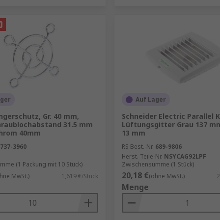
 Entfeuchtung von Innenräumen. Es gibt verschiedene Arten
n- und einem Außengerät und sind ideal für einzelne Räume
uft über ein Netzwerk von Kanälen im gesamten Gebäude. Id
installieren, aber weniger effizient als feste Systeme.
ager
Auf Lager
ngerschutz, Gr. 40 mm,
Schneider Electric Parallel 
chraublochabstand 31.5 mm
Lüftungsgitter Grau 137 
Chrom 40mm
13 mm
737-3960
RS Best.-Nr.
689-9806
rter-Technologie und erneuerbaren Energien können Energi
Herst. Teile-Nr.
NSYCAG92LPF
mme (1 Packung mit 10 Stück)
Zwischensumme (1 Stück)
ftentfeuchtung sorgen für ein angenehmes Raumklima.
20,18 €
hne MwSt.)
1,619 €/Stück
(ohne MwSt.)
2
erbrauch und Nutzung umweltfreundlicher Kältemittel trage
Menge
 Wärmemanagementlösungen, um Ihren Bedürfnissen gerech