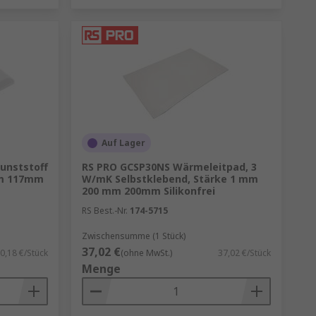
 von Klimaanlagen:
.
eal für größere Gebäude.
Auf Lager
Kunststoff
RS PRO GCSP30NS Wärmeleitpad, 3
mm 117mm
W/mK Selbstklebend, Stärke 1 mm
200 mm 200mm Silikonfrei
RS Best.-Nr.
174-5715
ekosten gesenkt werden.
Zwischensumme (1 Stück)
37,02 €
0,18 €/Stück
(ohne MwSt.)
37,02 €/Stück
n zum Klimaschutz bei.
Menge
t zu werden.