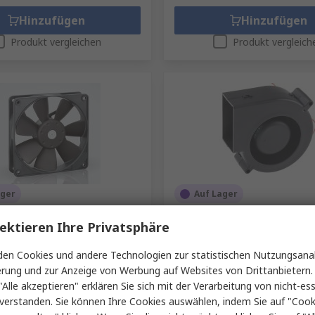
Hinzufügen
Hinzufügen
Produkt vergleichen
Produkt vergleich
ager
Auf Lager
 4400 F Axiallüfter, Kugel,
Sunon PMB Zentrifugallüfter
ektieren Ihre Privatsphäre
5 W 210 mA, 2900 U/min, 170
12V dc, DC 97.2 mm, 55.8 dB
0 119 mm 119mm 25 mm
94.4mm, 3600 U/min 33 mm,
en Cookies und andere Technologien zur statistischen Nutzungsanal
263-7878
RS Best.-Nr.
126-420
erung und zur Anzeige von Werbung auf Websites von Drittanbietern.
Nr.
4414F
Herst. Teile-Nr.
PMB1297PYB1-AY(
"Alle akzeptieren" erklären Sie sich mit der Verarbeitung von nicht-ess
mme (1 Stück)
Zwischensumme (1 Stück)
verstanden. Sie können Ihre Cookies auswählen, indem Sie auf "Cook
45,27 €
hne MwSt.)
42,41 €/Stück
(ohne MwSt.)
4