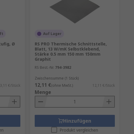
dene Lüftungssysteme:
günstig, aber weniger
ft
Auf Lager
uftzirkulation. Ideal für
ufig, Ø
RS PRO Thermische Schnittstelle,
Blatt, 13 W/mK Selbstklebend,
ie Energieeffizienz erhöht.
Stärke 0.5 mm 150 mm 150mm
Graphit
RS Best.-Nr.
794-3982
Zwischensumme (1 Stück)
12,11 €
3,11 €/Stück
(ohne MwSt.)
12,11 €/Stück
Menge
n Wohnklima führt.
ng.
ima.
Hinzufügen
en
Produkt vergleichen