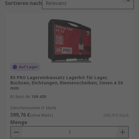
Sortieren nach
Relevanz
Welches Lagerzubehör ist erhältlich?
Es gibt eine große Auswahl an Lagerzubehör,
nicht nur zur Leistungssteigerung, sondern auch
für den persönlichen Schutz, die Sicherheit und
mehr. Zu den gängigen Arten von Lagerzubehör
gehören:
Auf Lager
Lageradapterhülsen
RS PRO Lagereinbausatz Lagerkit für Lager,
Lagerendabdeckungen
Buchsen, Dichtungen, Riemenscheiben, Innen ø 50
mm
Lagerdruckscheiben
RS Best.-Nr.
109-439
Lagersicherungsscheiben
Zwischensumme (1 Stück)
Lagersicherungsmuttern
599,76 €
(ohne MwSt.)
599,76 €/Stück
Menge
Lagerschmiereinheiten