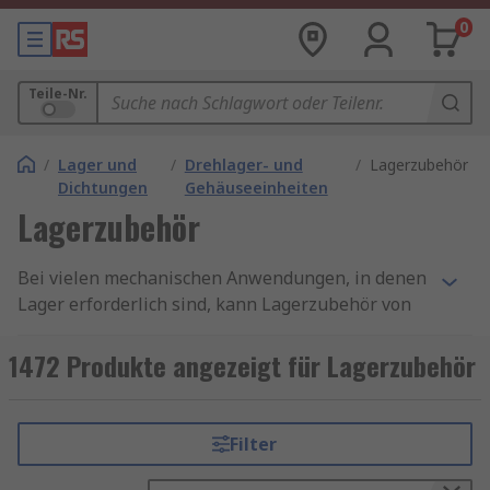
0
Teile-Nr.
/
Lager und
/
Drehlager- und
/
Lagerzubehör
Dichtungen
Gehäuseeinheiten
Lagerzubehör
Bei vielen mechanischen Anwendungen, in denen
Lager erforderlich sind, kann Lagerzubehör von
Vorteil sein, um das Potenzial und die Leistung
zu steigern. Hier bei RS bieten wir eine große
1472 Produkte angezeigt für Lagerzubehör
Auswahl an Lagerzubehör, von
Sicherungsmuttern und Unterlegscheiben bis hin
zu Lagerschmiereinheiten. Alle sind für den
Filter
Einsatz in einer Vielzahl von Anwendungen
geeignet.