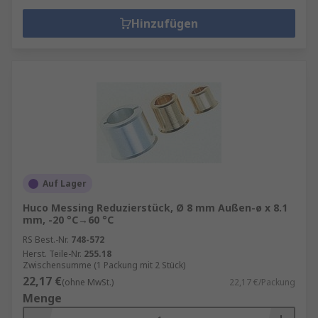
Industrierobotern ist die mechanische
Kraftübertragung essenziell, um präzise
Hinzufügen
und effiziente Bewegungen zu erzeugen.
Landwirtschaft
: In Traktoren und
Erntemaschinen sorgt die mechanische
Kraftübertragung für die Übertragung von
Antriebskraft auf verschiedene Werkzeuge
und Anbaumaschinen.
Energieerzeugung
: In Windkraftanlagen
oder Wasserkraftwerken wird mechanische
Energie von Rotoren auf Generatoren
Auf Lager
übertragen, um Elektrizität zu erzeugen.
Huco Messing Reduzierstück, Ø 8 mm Außen-ø x 8.1
mm, -20 °C→60 °C
Luftfahrt und Schifffahrt
: In Flugzeugen
RS Best.-Nr.
748-572
und Schiffen ermöglicht die mechanische
Herst. Teile-Nr.
255.18
Kraftübertragung die Steuerung und
Zwischensumme (1 Packung mit 2 Stück)
Bewegung von Propellern, Turbinen und
22,17 €
(ohne MwSt.)
22,17 €/Packung
anderen wichtigen Komponenten.
Menge