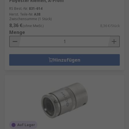
Polyester Riemen, A-Profil
RS Best.-Nr.
831-614
Herst. Teile-Nr.
A38
Zwischensumme (1 Stück)
8,36 €
(ohne MwSt.)
8,36 €/Stück
Menge
Hinzufügen
Auf Lager