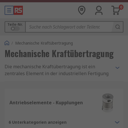
0
Teile-Nr.
/
Mechanische Kraftübertragung
Mechanische Kraftübertragung
Die mechanische Kraftübertragung ist ein
zentrales Element in der industriellen Fertigung
und im Maschinenbau. Sie bezeichnet den
Prozess, bei dem mechanische Energie von einer
Quelle, wie einem Motor, zu einer
Arbeitsmaschine oder einem anderen Gerät
Antriebselemente - Kupplungen
übertragen wird. Ohne diese Form der
Energieübertragung wäre die Funktion moderner
Maschinen und Anlagen undenkbar. Ob in
6 Unterkategorien anzeigen