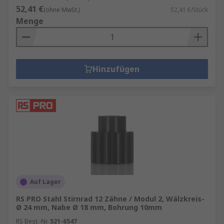
langlebigere Kraftübertragung ermöglichen.
52,41 €
(ohne MwSt.)
52,41 €/Stück
Zudem werden Automatisierung und
Menge
Digitalisierung in der Industrie 4.0 dazu
beitragen, dass mechanische Systeme smarter
und flexibler werden.
Hinzufügen
Auf Lager
RS PRO Stahl Stirnrad 12 Zähne / Modul 2, Wälzkreis-
Ø 24 mm, Nabe Ø 18 mm, Bohrung 10mm
RS Best.-Nr.
521-6547