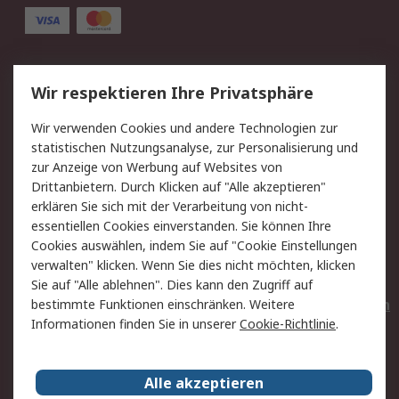
Service
Wir respektieren Ihre Privatsphäre
Value Added Services
Lieferlösungen
Wir verwenden Cookies und andere Technologien zur
Rücksendungen
Kontakt
statistischen Nutzungsanalyse, zur Personalisierung und
Hilfe
Privatkunden
zur Anzeige von Werbung auf Websites von
Drittanbietern. Durch Klicken auf "Alle akzeptieren"
Rechtliches
erklären Sie sich mit der Verarbeitung von nicht-
essentiellen Cookies einverstanden. Sie können Ihre
AGB
Datenschutz
Cookies auswählen, indem Sie auf "Cookie Einstellungen
Cookie-Richtlinie
Zahlungsbedingungen
verwalten" klicken. Wenn Sie dies nicht möchten, klicken
Copyright/Impressum
Entsorgung
Sie auf "Alle ablehnen". Dies kann den Zugriff auf
Elektrogeräte/Batterien
bestimmte Funktionen einschränken. Weitere
Informationen finden Sie in unserer
Cookie-Richtlinie
.
Über RS
Alle akzeptieren
Unternehmen
RS weltweit