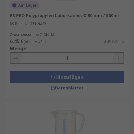
Auf Lager
verantwortungsbewusste Anwendungen fördern
und Unternehmen bei der Umsetzung ihrer
RS PRO Polypropylen Laborkanne, Ø 90 mm / 500ml
Umweltziele unterstützen.
RS Best.-Nr.
251-9426
Zwischensumme (1 Stück)
6,45 €
(ohne MwSt.)
6,45 €/Stück
Menge
Hinzufügen
Datenblätter