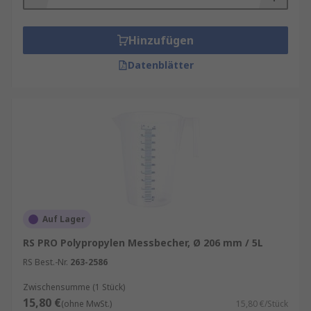
Typische Varianten:
Hinzufügen
Klassische Messbecher für allgemeine
Messaufgaben
Datenblätter
Laborkannen für größere
Flüssigkeitsmengen
Messbecher aus Glas aus Borosilikat für
hohe thermische Belastungen
Kunststoffausführungen für robuste
Einsatzbedingungen
Einsatzgebiete finden sich unter anderem in
Auf Lager
Laboranalysen, chemischen Prozessen,
Lebensmittelproduktion,
RS PRO Polypropylen Messbecher, Ø 206 mm / 5L
Ausbildungseinrichtungen sowie technischen
RS Best.-Nr.
263-2586
Testumgebungen.
Zwischensumme (1 Stück)
Konstruktive Merkmale und Materialien
15,80 €
(ohne MwSt.)
15,80 €/Stück