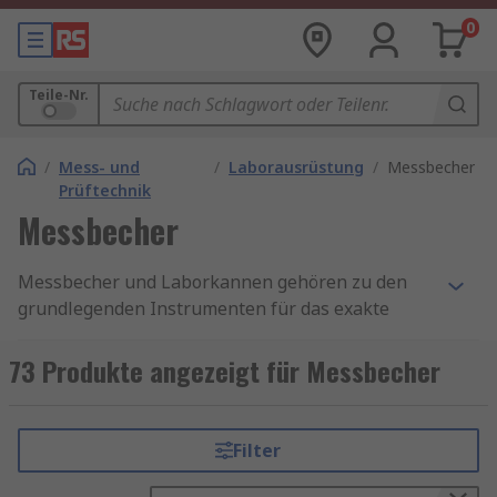
0
Teile-Nr.
/
Mess- und
/
Laborausrüstung
/
Messbecher
Prüftechnik
Messbecher
Messbecher und Laborkannen gehören zu den
grundlegenden Instrumenten für das exakte
Erfassen von Flüssigkeitsmengen in
unterschiedlichsten Anwendungen. Sie kommen
73 Produkte angezeigt für Messbecher
sowohl im Labor als auch in industriellen
Prozessen oder bei technischen Prüfungen zum
Einsatz und unterstützen eine präzise Dosierung
Filter
sowie reproduzierbare Ergebnisse. Besonders
verbreitet sind Messbecher aus Glas, die sich