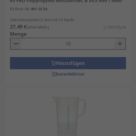
RS PRO Polypropylen Messbecher, Ø 50.5 mm / 50ml
Kunststoffvarianten oder widerstandsfähigen
RS Best.-Nr.
461-0134
Messbechern aus Glas, insbesondere bei
thermisch anspruchsvollen oder chemischen
Zwischensumme (1 Box mit 10 Stück)
27,49 €
Prozessen. RS bietet ein umfangreiches
(ohne MwSt.)
2,749 €/Stück
Menge
Sortiment an hochwertigen Lösungen von
führenden Marken wie
RS PRO
(Eigenmarke) und
Vikan, die für Zuverlässigkeit, Präzision und
Langlebigkeit stehen. Verfügbar sind
Hinzufügen
verschiedene Ausführungen aus Polypropylen,
Borosilikatglas und weiteren Materialien,
Datenblätter
geeignet für Labor, Industrie und technische
Anwendungen.
Zusätzlich profitieren Kunden von
RS
Procurement Solutions
, die eine effiziente
Beschaffung, optimierte Lagerprozesse und hohe
Produktverfügbarkeit unterstützen. Ergänzt wird
das Angebot durch ausgewählte
Better World
Produkte, die nachhaltige und