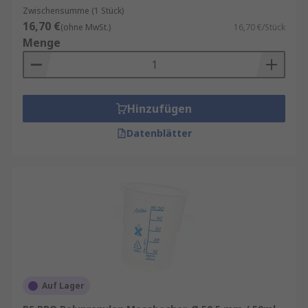
Zwischensumme (1 Stück)
Konstruktionsmerkmale:
16,70 €
(ohne MwSt.)
16,70 €/Stück
Menge
Formstabile Ausführung für sicheren Stand
Präzise Skalierungen für reproduzierbare
Ergebnisse
Hinzufügen
Ergonomische Gestaltung zur einfachen
Handhabung
Datenblätter
Widerstandsfähigkeit gegenüber
mechanischen Belastungen
Messbecher kaufen
Bei der Auswahl von Messbechern und
Laborkannen spielen vor allem Material,
Einsatzumgebung und Handhabung eine
entscheidende Rolle. Je nach Anwendung
Auf Lager
empfiehlt sich die Wahl zwischen robusten