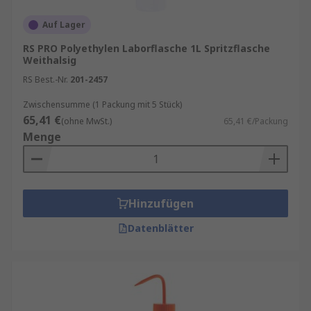
Vielseitigkeit
: Labor-Spritzflaschen sind
vielseitig einsetzbar und können für eine
Auf Lager
Vielzahl von Flüssigkeiten verwendet
RS PRO Polyethylen Laborflasche 1L Spritzflasche
werden, von Reinigungsmitteln bis hin zu
Weithalsig
Chemikalien und Lösungsmitteln.
RS Best.-Nr.
201-2457
Einfache Handhabung
: Die Handhabung
Zwischensumme (1 Packung mit 5 Stück)
von Labor-Spritzflaschen ist einfach und
65,41 €
(ohne MwSt.)
65,41 €/Packung
benutzerfreundlich. Sie sind so konzipiert,
Menge
dass sie auch bei längeren Einsätzen
komfortabel zu verwenden sind.
Hinzufügen
Datenblätter