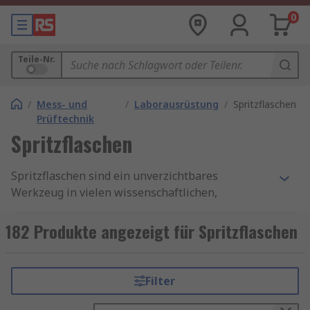
0
Teile-Nr.
/
Mess- und
/
Laborausrüstung
/
Spritzflaschen
Prüftechnik
Spritzflaschen
Spritzflaschen sind ein unverzichtbares
Werkzeug in vielen wissenschaftlichen,
medizinischen und industriellen Bereichen. Sie
werden für eine Vielzahl von Aufgaben
182 Produkte angezeigt für Spritzflaschen
eingesetzt, von der präzisen Reinigung von
Oberflächen bis hin zum genauen Auftragen von
Flüssigkeiten bei Experimenten und Reaktionen.
Filter
Spritzflasche kaufen