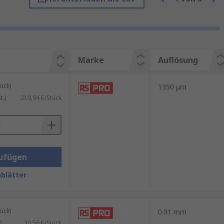
len:
Marke
Auflösung
ück)
1350 μm
.)
210,94 €/Stück
ufügen
blätter
ück)
0.01 mm
)
30,56 €/Stück