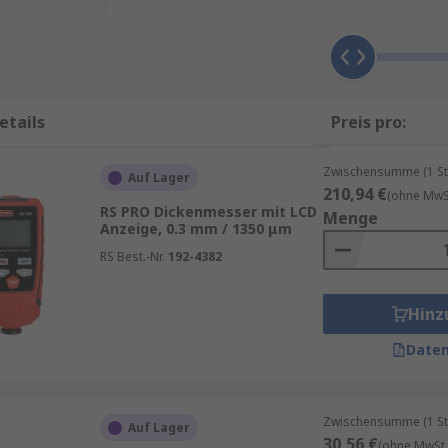
nen, um das passende Modell für Ihre Anwendung auszuwäh
etails
Preis pro:
Zwischensumme (1 St
Auf Lager
210,94 €
(ohne MwSt
RS PRO Dickenmesser mit LCD
Menge
Anzeige, 0.3 mm / 1350 μm
RS Best.-Nr.
192-4382
Hinz
Daten
g
Zwischensumme (1 St
Auf Lager
30,56 €
(ohne MwSt.