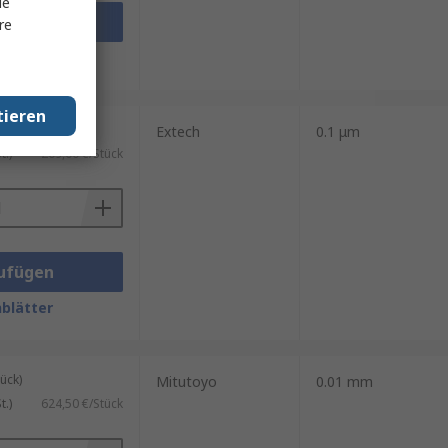
le
ufügen
re
blätter
tieren
ück)
Extech
0.1 μm
.)
209,00 €/Stück
ufügen
blätter
ück)
Mitutoyo
0.01 mm
.)
624,50 €/Stück