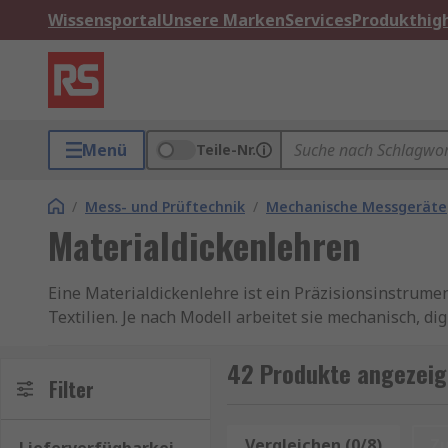
Wissensportal
Unsere Marken
Services
Produkthigh
Menü
Teile-Nr.
/
Mess- und Prüftechnik
/
Mechanische Messgeräte
Materialdickenlehren
Eine Materialdickenlehre ist ein Präzisionsinstrume
Textilien. Je nach Modell arbeitet sie mechanisch, di
zerstörungsfrei gemessen werden.. Unsere Material
Sauter
,
Mitutoyo
und
RS PRO
bezogen.
Ratgeber Ma
42 Produkte angezeigt
Filter
Eine Materialdickenlehre ist ein Präzisionsinstrume
Textilien. Je nach Modell arbeitet sie mechanisch, di
Vergleichen (0/8)
Z