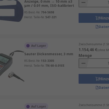
Anzeige, 0 mm → 10 mm ±3
μm / 0.01 mm, ISO-kalibriert
RS Best.-Nr.
794-5698
Herst. Teile-Nr.
547-321
Hinz
Daten
Zwischensumme (1 St
Auf Lager
1.154,46 €
(ohne M
Sauter Dickenmesser, 3 mm
Menge
RS Best.-Nr.
153-3305
Herst. Teile-Nr.
TN 60-0.01EE
Hinz
Daten
Zwischensumme (1 St
Auf Lager