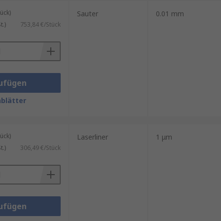
ück)
Sauter
0.01 mm
.)
753,84 €/Stück
ufügen
blätter
ück)
Laserliner
1 μm
.)
306,49 €/Stück
cke Metallplatten.
cherung.
ufügen