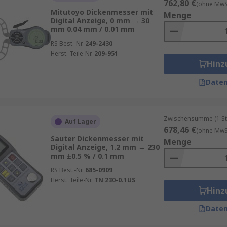
762,80 €
(ohne MwSt
Mitutoyo Dickenmesser mit
Menge
Digital Anzeige, 0 mm → 30
mm 0.04 mm / 0.01 mm
RS Best.-Nr.
249-2430
Herst. Teile-Nr.
209-951
Hinz
Daten
Zwischensumme (1 St
Auf Lager
678,46 €
(ohne MwSt
Sauter Dickenmesser mit
Menge
Digital Anzeige, 1.2 mm → 230
mm ±0.5 % / 0.1 mm
RS Best.-Nr.
685-0909
Herst. Teile-Nr.
TN 230-0.1US
Hinz
Daten