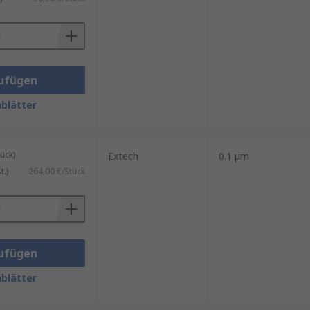
ufügen
blätter
ück)
Extech
0.1 μm
.)
264,00 €/Stück
ufügen
blätter