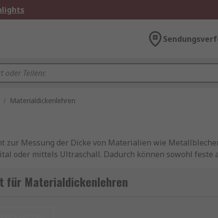
lights
Sendungsverf
/
Materialdickenlehren
nt zur Messung der Dicke von Materialien wie Metallblechen
gital oder mittels Ultraschall. Dadurch können sowohl feste 
-Dickenmessgeräte sind von höchster Qualität und werden
terialdicke messen mit Dickenmessgeräten
 für Materialdickenlehren
nt zur Messung der Dicke von Materialien wie Metallblechen
gital oder mittels Ultraschall. Dadurch können sowohl feste 
urücksetzen