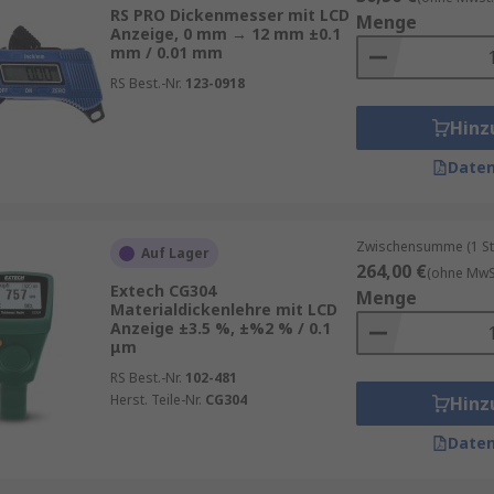
RS PRO Dickenmesser mit LCD
Menge
Anzeige, 0 mm → 12 mm ±0.1
mm / 0.01 mm
n Materialien
RS Best.-Nr.
123-0918
he Stellen
Hinz
n
Daten
reiche Vorteile:
Zwischensumme (1 St
Auf Lager
264,00 €
(ohne MwSt
erbereich
Extech CG304
Menge
Materialdickenlehre mit LCD
n und Toleranzen
Anzeige ±3.5 %, ±%2 % / 0.1
μm
g
RS Best.-Nr.
102-481
nchen
Herst. Teile-Nr.
CG304
Hinz
 und zuverlässig
Daten