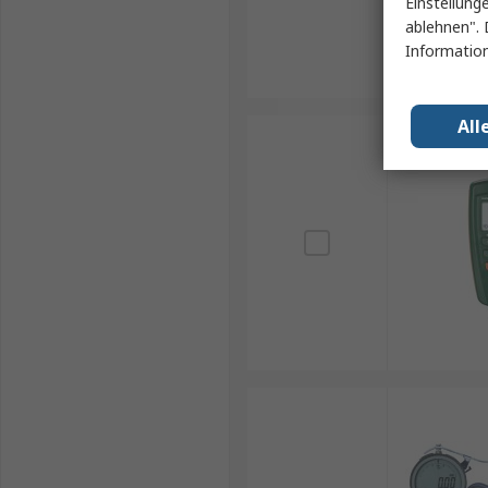
Einstellung
ablehnen". 
Information
All