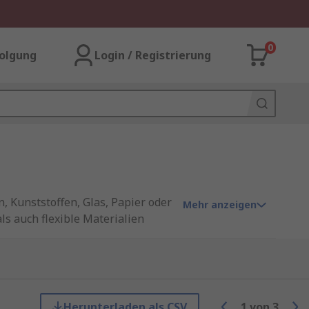
0
olgung
Login / Registrierung
, Kunststoffen, Glas, Papier oder
Mehr anzeigen
als auch flexible Materialien
 von führenden Marken wie
, Kunststoffen, Glas, Papier oder
als auch flexible Materialien
Herunterladen als CSV
1
von
3