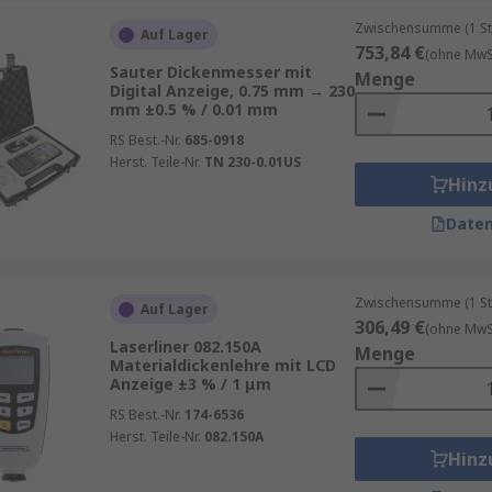
Zwischensumme (1 St
zichtbar:
Auf Lager
753,84 €
(ohne MwSt
Sauter Dickenmesser mit
Menge
en und Materialien
Digital Anzeige, 0.75 mm → 230
mm ±0.5 % / 0.01 mm
nd Lackschichten
RS Best.-Nr.
685-0918
Qualitätskontrolle
Herst. Teile-Nr.
TN 230-0.01US
Hinz
hmäßiger Materialstärken
Daten
Zwischensumme (1 St
Auf Lager
306,49 €
 folgende Kriterien berücksichtigen:
(ohne MwSt
Laserliner 082.150A
Menge
Materialdickenlehre mit LCD
lien passen. Dünne Folien benötigen andere Geräte als di
Anzeige ±3 % / 1 μm
RS Best.-Nr.
174-6536
enauigkeit entscheidend, insbesondere in der Qualitätssi
Herst. Teile-Nr.
082.150A
Hinz
s Design erleichtern die Arbeit erheblich.