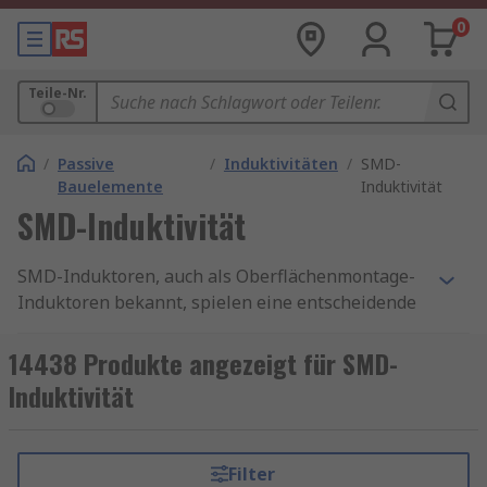
0
Teile-Nr.
/
Passive
/
Induktivitäten
/
SMD-
Bauelemente
Induktivität
SMD-Induktivität
SMD-Induktoren, auch als Oberflächenmontage-
Induktoren bekannt, spielen eine entscheidende
Rolle in der modernen Elektronik. Es gibt
verschiedene Arten von SMD-Induktoren.
14438 Produkte angezeigt für SMD-
Darunter sind Keramik-Induktoren, die für hohe
Induktivität
Frequenzen benutzt werden können, Ferrit-
Induktoren, die für ihre hohe Induktivität bei
niedrigeren Frequenzen bekannt sind. Hinzu
Filter
kommen noch Drosselspulen, sie können effektiv