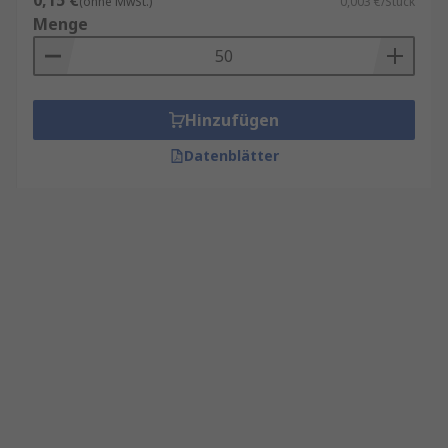
0,15 €
(ohne MwSt.)
0,003 €/Stück
Menge
Hinzufügen
Datenblätter