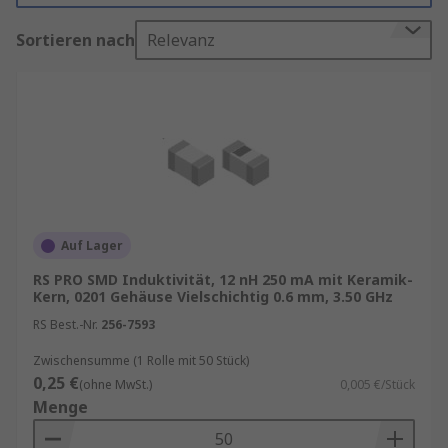
Hochfrequenzrauschen filtern. Diese kleinen,
Sortieren nach
Relevanz
aber leistungsstarken Bauelemente sind
unverzichtbar für eine Vielzahl von
Anwendungen, von tragbaren Elektronikgeräten
bis hin zu Hochleistungsrechenzentren.
In der Welt der Elektronik sind SMD-Induktoren
unverzichtbare Bauelemente, die eine
Schlüsselrolle bei zahlreichen Anwendungen
spielen. Ihre kompakte Bauweise, vielseitigen
Auf Lager
Anwendungsbereiche und die Verfügbarkeit in
RS PRO SMD Induktivität, 12 nH 250 mA mit Keramik-
verschiedenen Ausführungen machen sie zu
Kern, 0201 Gehäuse Vielschichtig 0.6 mm, 3.50 GHz
einer bevorzugten Wahl für Ingenieure und
RS Best.-Nr.
256-7593
Entwickler. Bei der Integration von SMD-
Induktoren in elektronische Designs ist es
Zwischensumme (1 Rolle mit 50 Stück)
entscheidend, die spezifischen Anforderungen
0,25 €
(ohne MwSt.)
0,005 €/Stück
der Anwendung zu berücksichtigen, um optimale
Menge
Leistung und Effizienz zu gewährleisten.