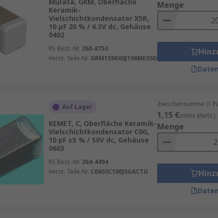
Murata, GRM, Oberfläche
Menge
Keramik-
Vielschichtkondensator X5R,
10 μF 20 % / 6.3V dc, Gehäuse
0402
RS Best.-Nr.
260-8753
Hinz
Herst. Teile-Nr.
GRM155R60J106ME05D
Daten
Zwischensumme (1 Pac
Auf Lager
1,15 €
(ohne MwSt.)
KEMET, C, Oberfläche Keramik-
Menge
Vielschichtkondensator C0G,
10 pF ±5 % / 50V dc, Gehäuse
0603
RS Best.-Nr.
264-4494
Herst. Teile-Nr.
C0603C100J5GACTU
Hinz
Daten