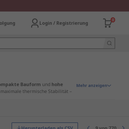
0
olgung
Login / Registrierung
ompakte Bauform
und
hohe
Mehr anzeigen
 maximale thermische Stabilität –
rfekt für die automatisierte
omobiltechnik freigegeben.
Herunterladen als CSV
9
von
770