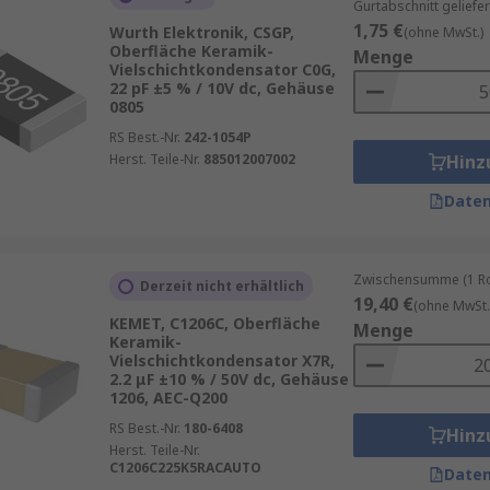
Gurtabschnitt geliefer
ndungen
1,75 €
Wurth Elektronik, CSGP,
(ohne MwSt.)
Oberfläche Keramik-
em Preis-Leistungs-Verhältnis
Menge
Vielschichtkondensator C0G,
ndensatoren für professionelle Anwendungen
22 pF ±5 % / 10V dc, Gehäuse
0805
RS Best.-Nr.
242-1054P
Herst. Teile-Nr.
885012007002
Hinz
Daten
Zwischensumme (1 Rol
Derzeit nicht erhältlich
19,40 €
(ohne MwSt.
KEMET, C1206C, Oberfläche
Menge
Keramik-
Vielschichtkondensator X7R,
2.2 μF ±10 % / 50V dc, Gehäuse
1206, AEC-Q200
RS Best.-Nr.
180-6408
Hinz
Herst. Teile-Nr.
C1206C225K5RACAUTO
Daten