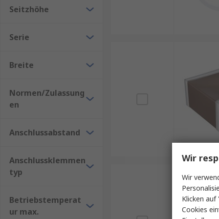
Seitzhöhe
Serie
Breite
Normen/Zulassung
en
Anschlussabstand
Wir resp
Anschlussklemmen
typ
Wir verwend
Personalisi
Klicken auf 
Betriebstemperat
Cookies ein
ur max.