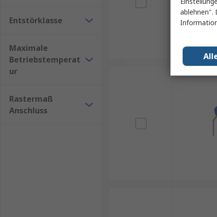
Einstellung
ablehnen". 
Entstörklasse
Information
Maximale
All
Betriebstemperat
ur
Rastermaß
Anschluss