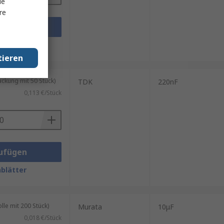
le
re
ufügen
blätter
tieren
kung mit 50 Stück)
TDK
220nF
0,113 €/Stück
ufügen
blätter
le mit 200 Stück)
Murata
10μF
0,018 €/Stück