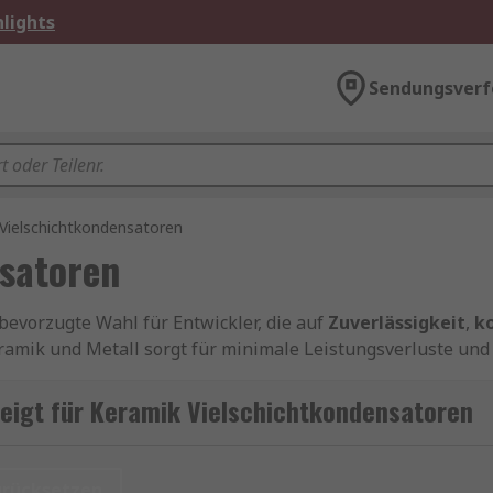
lights
Sendungsverf
Vielschichtkondensatoren
satoren
evorzugte Wahl für Entwickler, die auf
Zuverlässigkeit
,
k
ramik und Metall sorgt für minimale Leistungsverluste und
endungen.
eigt für Keramik Vielschichtkondensatoren
0402
,
0805
,
1206
und weiteren erhältlich und eignen sich pe
200-zertifiziert
und damit auch für den Einsatz in der Aut
urücksetzen