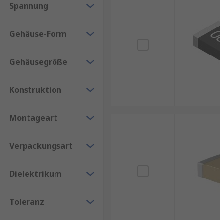
Spannung
Vishay
– Robuste MLCCs für industrielle Anwe
RS PRO
– Unsere Eigenmarke mit hervorragend
Gehäuse-Form
Wurth Elektronik
– Hochwertige Vielschichtko
Gehäusegröße
Konstruktion
Montageart
Verpackungsart
Dielektrikum
Toleranz