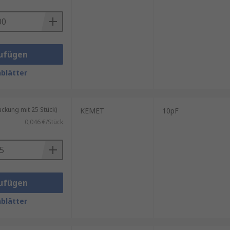
ufügen
blätter
kung mit 25 Stück)
KEMET
10pF
0,046 €/Stück
ufügen
blätter