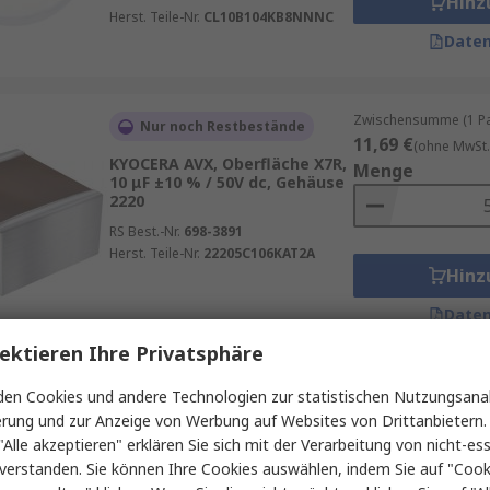
Hinz
Herst. Teile-Nr.
CL10B104KB8NNNC
Daten
Zwischensumme (1 Pac
Nur noch Restbestände
11,69 €
(ohne MwSt.
KYOCERA AVX, Oberfläche X7R,
Menge
10 μF ±10 % / 50V dc, Gehäuse
2220
RS Best.-Nr.
698-3891
Herst. Teile-Nr.
22205C106KAT2A
Hinz
Daten
ektieren Ihre Privatsphäre
Zwischensumme (1 Pac
en Cookies und andere Technologien zur statistischen Nutzungsanal
Auf Lager
9,90 €
erung und zur Anzeige von Werbung auf Websites von Drittanbietern.
(ohne MwSt.)
TDK, CGA, Oberfläche
Menge
"Alle akzeptieren" erklären Sie sich mit der Verarbeitung von nicht-ess
Keramik-
verstanden. Sie können Ihre Cookies auswählen, indem Sie auf "Cook
Vielschichtkondensator X7R,