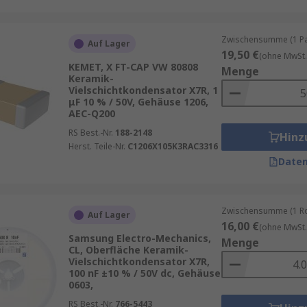
Zwischensumme (1 Pac
Auf Lager
19,50 €
(ohne MwSt.
KEMET, X FT-CAP VW 80808
Menge
Keramik-
Vielschichtkondensator X7R, 1
μF 10 % / 50V, Gehäuse 1206,
AEC-Q200
RS Best.-Nr.
188-2148
Hinz
Herst. Teile-Nr.
C1206X105K3RAC3316
Daten
Zwischensumme (1 Rol
Auf Lager
16,00 €
(ohne MwSt.
Samsung Electro-Mechanics,
Menge
CL, Oberfläche Keramik-
Vielschichtkondensator X7R,
100 nF ±10 % / 50V dc, Gehäuse
0603,
RS Best.-Nr.
766-5443