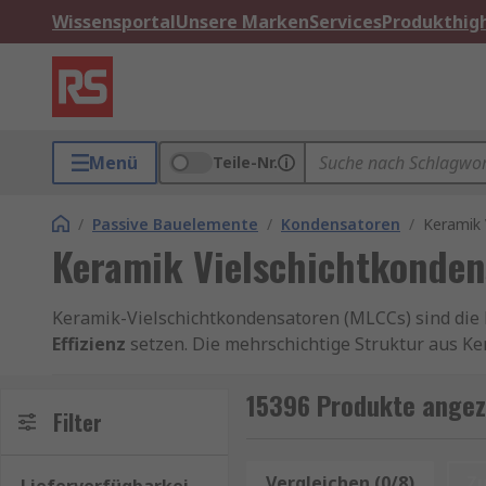
Wissensportal
Unsere Marken
Services
Produkthigh
Menü
Teile-Nr.
/
Passive Bauelemente
/
Kondensatoren
/
Keramik 
Keramik Vielschichtkonden
Keramik-Vielschichtkondensatoren (MLCCs) sind die b
Effizienz
setzen. Die mehrschichtige Struktur aus Ke
ideal für moderne Hochfrequenz- und Leistungsanw
15396 Produkte angez
MLCCs sind in standardisierten Gehäusegrößen wie
Filter
Leiterplattenbestückung. Viele Varianten sind
AEC-Q
Vergleichen (0/8)
Z