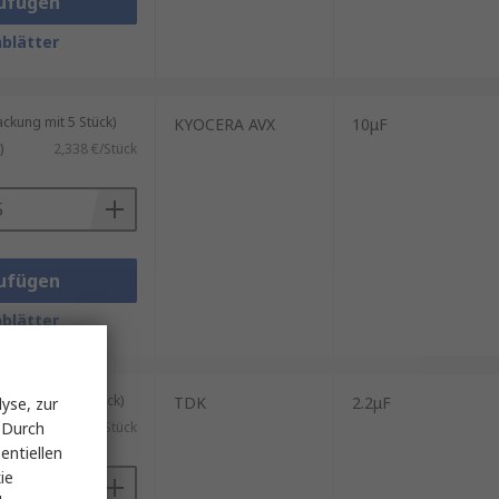
ufügen
blätter
kung mit 5 Stück)
KYOCERA AVX
10μF
)
2,338 €/Stück
ufügen
blätter
kung mit 50 Stück)
TDK
2.2μF
yse, zur
 Durch
0,198 €/Stück
entiellen
ie