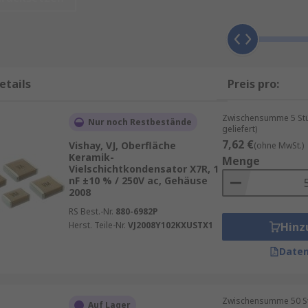
ität und geringe Verluste – ideal für Resonanzschaltungen, 
st.
etails
Preis pro:
issives Dielektrikum aus, das eine hohe Kapazität bei kom
tkopplung und Frequenzdiskriminierung in Stromversorgun
Zwischensumme 5 Stüc
Nur noch Restbestände
geliefert)
7,62 €
Vishay, VJ, Oberfläche
(ohne MwSt.)
Keramik-
Menge
Vielschichtkondensator X7R, 1
nF ±10 % / 250V ac, Gehäuse
fort ab Lager verfügbar und mit technischer Beratung. Uns
2008
RS Best.-Nr.
880-6982P
Herst. Teile-Nr.
VJ2008Y102KXUSTX1
Hinz
nd Automotive
Daten
le Designs
lässige MLCCs
requenz
Zwischensumme 50 St
Auf Lager