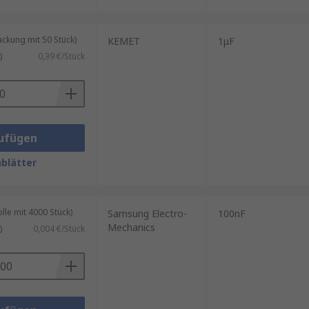
kung mit 50 Stück)
KEMET
1μF
)
0,39 €/Stück
ufügen
blätter
le mit 4000 Stück)
Samsung Electro-
100nF
Mechanics
)
0,004 €/Stück