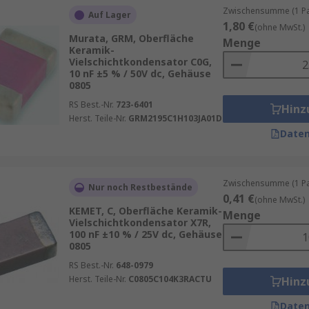
Zwischensumme (1 Pac
Auf Lager
1,80 €
(ohne MwSt.)
Murata, GRM, Oberfläche
Menge
Keramik-
Vielschichtkondensator C0G,
10 nF ±5 % / 50V dc, Gehäuse
0805
RS Best.-Nr.
723-6401
Hinz
Herst. Teile-Nr.
GRM2195C1H103JA01D
Daten
Zwischensumme (1 Pac
Nur noch Restbestände
0,41 €
(ohne MwSt.)
KEMET, C, Oberfläche Keramik-
Menge
Vielschichtkondensator X7R,
100 nF ±10 % / 25V dc, Gehäuse
0805
RS Best.-Nr.
648-0979
Herst. Teile-Nr.
C0805C104K3RACTU
Hinz
Daten