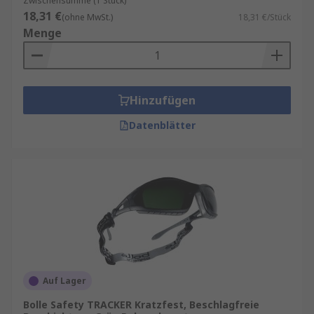
Zwischensumme (1 Stück)
zwischen 2 und 14.
18,31 €
(ohne MwSt.)
18,31 €/Stück
Menge
Glasmaterial:
Polycarbonat – fest, robust, leicht.
Ein Standard für Augenschutz.
Zusätzlicher Schutz
Hinzufügen
Anti-Beschlag-Beschichtung
Datenblätter
UV-Schutz
Rahmenmaterial – Polycarbonat für
Flexibilität und Festigkeit.
Kratzfest
Rahmen-/Gläsermarkierungen:
Die Rahmen
weisen normalerweise eine mechanische
Festigkeit auf, die auf dem Rahmen angegeben
Auf Lager
ist, um den Schutz der Gläser zu gewährleisten.
Bolle Safety TRACKER Kratzfest, Beschlagfreie