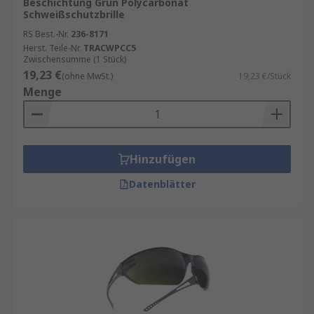
Beschichtung Grün Polycarbonat
S = erhöhte Robustheit
Schweißschutzbrille
F = Hochgeschwindigkeits-Partikel, Aufprall
RS Best.-Nr.
236-8171
jeder Art mit geringer Energie
Herst. Teile-Nr.
TRACWPCC5
Zwischensumme (1 Stück)
B = Hochgeschwindigkeits-Partikel, Aufprall
19,23 €
(ohne MwSt.)
19,23 €/Stück
mit mittlerer Energie
Menge
A = Hochgeschwindigkeits-Partikel, Aufprall
mit hoher Energie
Hinzufügen
Datenblätter