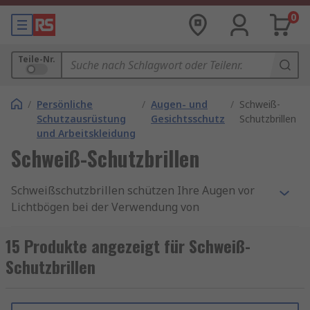
0
Teile-Nr.
/
Persönliche
/
Augen- und
/
Schweiß-
Schutzausrüstung
Gesichtsschutz
Schutzbrillen
und Arbeitskleidung
Schweiß-Schutzbrillen
Schweißschutzbrillen schützen Ihre Augen vor
Lichtbögen bei der Verwendung von
Schweißgeräten. Durch elektrische
Schweißlichtbögen wird ultraviolette Strahlung
15 Produkte angezeigt für Schweiß-
erzeugt, die Ihre Augen schädigen kann.
Schutzbrillen
Die meisten Unfälle mit Lichtbögen passieren
Arbeitern im Umfeld von Schweißarbeiten und