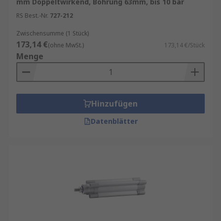
mm Doppeltwirkend, Bohrung 63mm, bis 10 bar
RS Best.-Nr.
727-212
Hub und Kolbendurchmesser:
Bestimmen
die Kraft und den Bewegungsbereich.
Zwischensumme (1 Stück)
173,14 €
(ohne MwSt.)
173,14 €/Stück
Betriebsdruck:
Meist zwischen
6
und
16
Menge
bar.
Material:
Aluminium oder Edelstahl für
spezielle Anforderungen.
Befestigungsoptionen:
Für eine einfache
Hinzufügen
Integration in Ihre Anlage.
Datenblätter