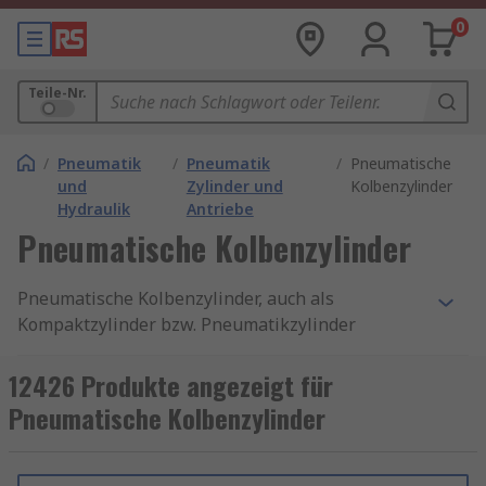
0
Teile-Nr.
/
Pneumatik
/
Pneumatik
/
Pneumatische
und
Zylinder und
Kolbenzylinder
Hydraulik
Antriebe
Pneumatische Kolbenzylinder
Pneumatische Kolbenzylinder, auch als
Kompaktzylinder bzw. Pneumatikzylinder
bekannt, sind unverzichtbare Komponenten in
der modernen Automatisierungstechnik. Sie
12426 Produkte angezeigt für
wandeln Druckluft in lineare Bewegung um und
Pneumatische Kolbenzylinder
bieten eine zuverlässige, kosteneffiziente Lösung
für zahlreiche industrielle Anwendungen. Ob in
der Verpackungsindustrie, im Maschinenbau