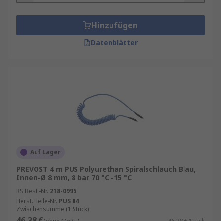
Hinzufügen
Datenblätter
Auf Lager
PREVOST 4 m PUS Polyurethan Spiralschlauch Blau,
Innen-Ø 8 mm, 8 bar 70 °C -15 °C
RS Best.-Nr.
218-0996
Herst. Teile-Nr.
PUS 84
Zwischensumme (1 Stück)
46,38 €
(ohne MwSt.)
46,38 €/Stück