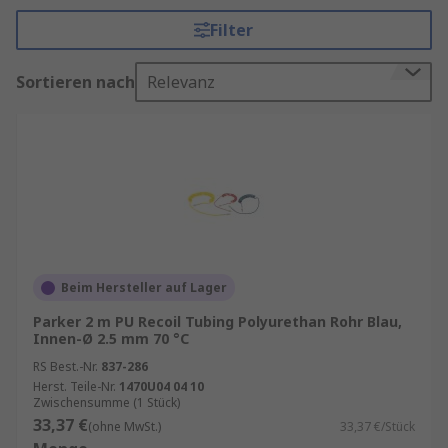
Bewegungsfreiheit.
Filter
Ein Luftspiralschlauch ist ein spezieller
Sortieren nach
Relevanz
Druckluftschlauch, der in einer Spirale gewickelt
ist. Diese Bauform sorgt dafür, dass der Schlauch
sich bei Nichtgebrauch automatisch
zusammenzieht und somit weniger Platz
beansprucht. Gleichzeitig verhindert die
Spiralform ein Verheddern oder Knicken, was die
Arbeitssicherheit und Effizienz erhöht.
Informationen zur spätesten Bestelluhrzeit für
Beim Hersteller auf Lager
eine garantierte Lieferung am nächsten Werktag
sowie zum Mindestbestellwert für eine
Parker 2 m PU Recoil Tubing Polyurethan Rohr Blau,
Innen-Ø 2.5 mm 70 °C
kostenfreie Lieferung finden Sie auf der
jeweiligen Produktseite.
RS Best.-Nr.
837-286
Herst. Teile-Nr.
1470U04 04 10
Zwischensumme (1 Stück)
Vorteile von Luftspiralschläuchen
33,37 €
(ohne MwSt.)
33,37 €/Stück