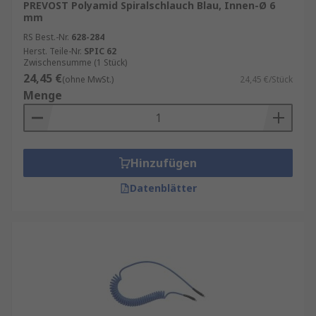
PREVOST Polyamid Spiralschlauch Blau, Innen-Ø 6
Beim Kauf eines Luftspiralschlauchs sollten Sie
mm
auf folgende Punkte achten:
RS Best.-Nr.
628-284
Herst. Teile-Nr.
SPIC 62
Zwischensumme (1 Stück)
Innendurchmesser und Länge
: Diese
24,45 €
(ohne MwSt.)
24,45 €/Stück
bestimmen den Luftdurchfluss und die
Menge
Reichweite.
Materialqualität
: PU-Schläuche sind
besonders flexibel, PA-Schläuche bieten
hohe Druckfestigkeit.
Hinzufügen
Anschlüsse
: Achten Sie auf kompatible
Datenblätter
Kupplungen und Gewindegrößen.
Maximaler Betriebsdruck
: Je nach
Anwendung muss der Schlauch den
erforderlichen Druck sicher aushalten