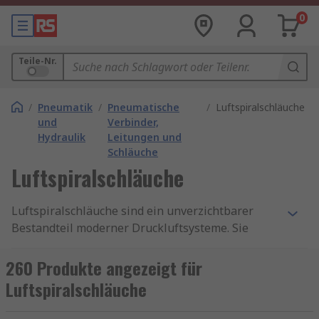
0
Teile-Nr.
/
Pneumatik
/
Pneumatische
/
Luftspiralschläuche
und
Verbinder,
Hydraulik
Leitungen und
Schläuche
Luftspiralschläuche
Luftspiralschläuche sind ein unverzichtbarer
Bestandteil moderner Druckluftsysteme. Sie
zeichnen sich durch ihre kompakte Bauweise,
hohe Flexibilität und lange Lebensdauer aus.
260 Produkte angezeigt für
Dank ihrer spiralförmigen Struktur lassen sich
Luftspiralschläuche
diese Schläuche platzsparend einsetzen und
bieten gleichzeitig eine hervorragende