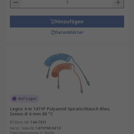
Hinzufügen
Datenblätter
Auf Lager
Legris 4 m 1471P Polyamid Spiralschlauch Blau,
Innen-Ø 6 mm 80 °C
RS Best.-Nr.
144-7921
Herst. Teile-Nr.
1471P08 04 13
Zwischensumme (1 Stück)