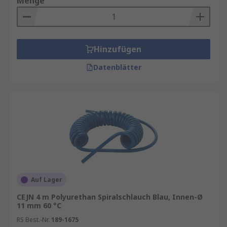
Menge
Platzsparend und ordentlich
: Durch die
Spiralform bleibt der Schlauch kompakt und
ordentlich, selbst bei längeren
Arbeitswegen. Das reduziert Stolperfallen
Hinzufügen
und sorgt für eine saubere
Datenblätter
Arbeitsumgebung.
Hohe Flexibilität:
Luftspiralschläuche sind
extrem flexibel und ermöglichen eine große
Bewegungsfreiheit. Sie eignen sich perfekt
für Anwendungen, bei denen Werkzeuge
häufig bewegt werden müssen.
Robuste Materialien:
Die meisten
Luftspiralschläuche bestehen aus
Polyurethan (PU) oder Polyamid (PA). Diese
Auf Lager
Materialien sind abriebfest,
CEJN 4 m Polyurethan Spiralschlauch Blau, Innen-Ø
chemikalienbeständig und halten hohen
11 mm 60 °C
Belastungen stand.
RS Best.-Nr.
189-1675