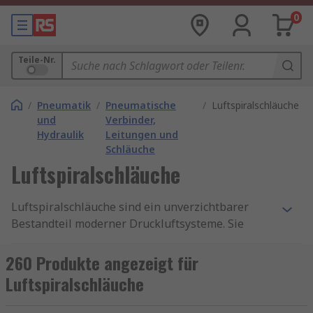
0
Teile-Nr.
/
Pneumatik
/
Pneumatische
/
Luftspiralschläuche
und
Verbinder,
Hydraulik
Leitungen und
Schläuche
Luftspiralschläuche
Luftspiralschläuche sind ein unverzichtbarer
Bestandteil moderner Druckluftsysteme. Sie
zeichnen sich durch ihre kompakte Bauweise,
hohe Flexibilität und lange Lebensdauer aus.
260 Produkte angezeigt für
Dank ihrer spiralförmigen Struktur lassen sich
Luftspiralschläuche
diese Schläuche platzsparend einsetzen und
bieten gleichzeitig eine hervorragende