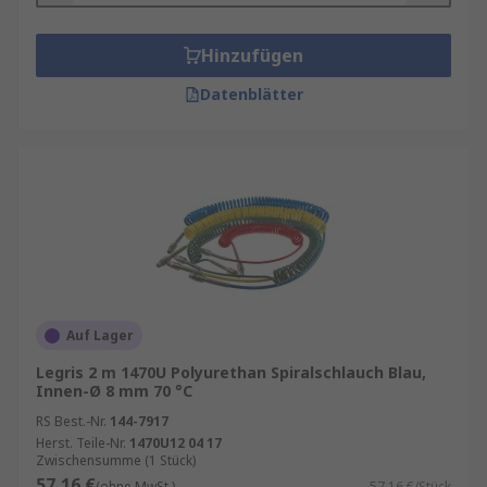
Hinzufügen
Datenblätter
Auf Lager
Legris 2 m 1470U Polyurethan Spiralschlauch Blau,
Innen-Ø 8 mm 70 °C
RS Best.-Nr.
144-7917
Herst. Teile-Nr.
1470U12 04 17
Zwischensumme (1 Stück)
57,16 €
(ohne MwSt.)
57,16 €/Stück