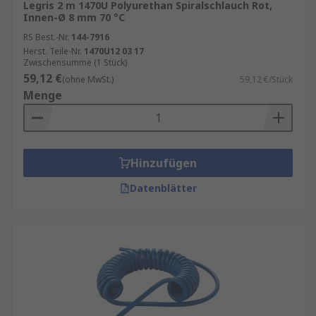
Legris 2 m 1470U Polyurethan Spiralschlauch Rot,
Beim Kauf eines Luftspiralschlauchs sollten Sie
Innen-Ø 8 mm 70 °C
auf folgende Punkte achten:
RS Best.-Nr.
144-7916
Herst. Teile-Nr.
1470U12 03 17
Zwischensumme (1 Stück)
Innendurchmesser und Länge
: Diese
59,12 €
(ohne MwSt.)
59,12 €/Stück
bestimmen den Luftdurchfluss und die
Menge
Reichweite.
Materialqualität
: PU-Schläuche sind
besonders flexibel, PA-Schläuche bieten
hohe Druckfestigkeit.
Hinzufügen
Anschlüsse
: Achten Sie auf kompatible
Datenblätter
Kupplungen und Gewindegrößen.
Maximaler Betriebsdruck
: Je nach
Anwendung muss der Schlauch den
erforderlichen Druck sicher aushalten