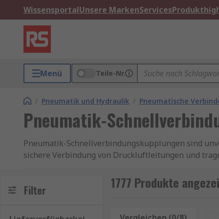
Wissensportal
Unsere Marken
Services
Produkthigh
Menü
Teile-Nr.
/
Pneumatik und Hydraulik
/
Pneumatische Verbinde
Pneumatik-Schnellverbind
Pneumatik-Schnellverbindungskupplungen sind unver
sichere Verbindung von Druckluftleitungen und trag
erfahren Sie in unserem
Ratgeber zu Pneumatik-St
1777 Produkte angeze
Vorteile von Pneumatik-Schnellverbindungsku
Filter
Schnelle Installation und Wartung
: Einer de
Vergleichen (0/8)
Z