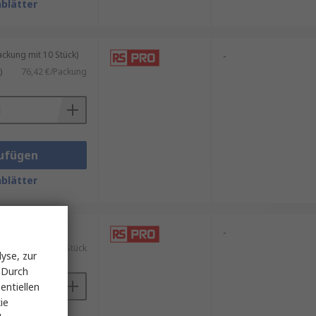
blätter
kung mit 10 Stück)
-
)
76,42 €/Packung
ufügen
blätter
ück)
-
)
10,46 €/Stück
yse, zur
 Durch
entiellen
ie