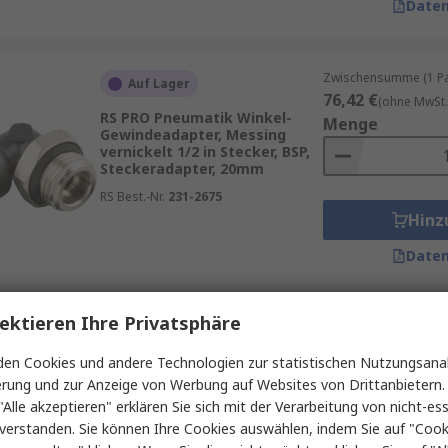
Daten
Zwischensumme (1 Pac
Auf Lager
76,42 €
(ohne MwSt.
RS PRO Pneumatik Winkel-
Menge
Gewindeadapter, Messing
vernickelt 1/2 in Stecker, BSP,
Steckeradapter, 20mm
RS Best.-Nr.
231-2675
Hinz
Daten
ektieren Ihre Privatsphäre
Zwischensumme (1 St
Auf Lager
10,46 €
(ohne MwSt.
en Cookies und andere Technologien zur statistischen Nutzungsanal
RS PRO Pneumatische
Menge
erung und zur Anzeige von Werbung auf Websites von Drittanbietern.
Schnellsteckkupplung,
Messing 3/8 in Stecker, G
"Alle akzeptieren" erklären Sie sich mit der Verarbeitung von nicht-ess
verstanden. Sie können Ihre Cookies auswählen, indem Sie auf "Cook
RS Best.-Nr.
667-1847