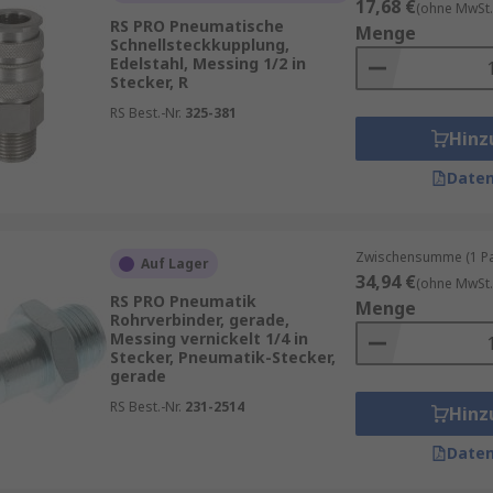
17,68 €
(ohne MwSt.
RS PRO Pneumatische
Menge
Schnellsteckkupplung,
Edelstahl, Messing 1/2 in
Stecker, R
RS Best.-Nr.
325-381
Hinz
Daten
Zwischensumme (1 Pac
Auf Lager
34,94 €
(ohne MwSt.
RS PRO Pneumatik
Menge
Rohrverbinder, gerade,
Messing vernickelt 1/4 in
Stecker, Pneumatik-Stecker,
gerade
RS Best.-Nr.
231-2514
Hinz
Daten