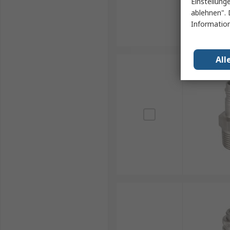
Einstellung
ablehnen". 
Information
All