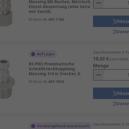
Messing M5 Buchse, Metrisch,
Einzel-Absperrung (eine Seite
mit Ventil)
RS Best.-Nr.
667-1762
Hinz
Daten
Zwischensumme (1 Pac
Auf Lager
19,63 €
(ohne MwSt.
RS PRO Pneumatische
Menge
Schnellsteckkupplung,
Messing 1/4 in Stecker, G
RS Best.-Nr.
667-1816
Hinz
Daten
Zwischensumme (1 St
Vorübergehend ausverkauft