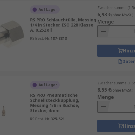
Zwischensumme (1 Beu
Auf Lager
6,93 €
(ohne MwSt.)
RS PRO Schlauchtülle, Messing
Menge
1/4 in Stecker, ISO 228 Klasse
A, 0.25Zoll
RS Best.-Nr.
187-8813
Hinz
Daten
Zwischensumme (1 St
Auf Lager
8,55 €
(ohne MwSt.)
RS PRO Pneumatische
Menge
Schnellsteckkupplung,
Messing 1/6 in Buchse,
Stecker, 4mm
RS Best.-Nr.
325-521
Hinz