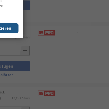
le
ufügen
re
blätter
tieren
ück)
-
5,54 €/Stück
ufügen
blätter
ück)
-
)
18,15 €/Stück