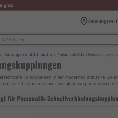
lights
Sendungsverf
r, Leitungen und Schläuche
/
Pneumatik-Schnellverbindungskupp
ungskupplungen
zichtbare Komponenten in der modernen Industrie. Sie er
en so zur Effizienz und Zuverlässigkeit von pneumatischen
eckverbindungen
.
igt für Pneumatik-Schnellverbindungskupplu
pplungen
r größten Vorteile von Pneumatik-Schnellverbindungskupplu
urücksetzen