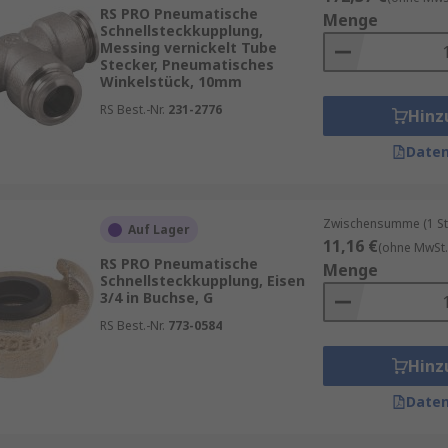
rleisten eine sichere und zuverlässige Versorgung mit Druc
RS PRO Pneumatische
Menge
Schnellsteckkupplung,
ndungskupplungen
Messing vernickelt Tube
Stecker, Pneumatisches
Winkelstück, 10mm
bindungskupplung sollten folgende Kriterien berücksichtig
RS Best.-Nr.
231-2776
Hinz
ssen die Kupplungen aus unterschiedlichen Materialien b
Daten
ach Anforderungen ausgewählt werden.
gen müssen den spezifischen Druck- und Temperaturanfo
pezifikationen der Kupplungen zu überprüfen, um eine optim
Zwischensumme (1 St
Auf Lager
11,16 €
(ohne MwSt.
en vorhandenen Systemen und Komponenten kompatibel sei
RS PRO Pneumatische
Menge
ichtungsmaterialien.
Schnellsteckkupplung, Eisen
3/4 in Buchse, G
 Branchen, wie der Lebensmittel- oder Medizintechnik, müs
RS Best.-Nr.
773-0584
en Sie darauf, dass die ausgewählten Kupplungen den rele
Hinz
Daten