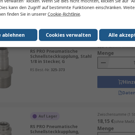
en verwalten" klicken. Wenn Sie dies nicht möchten, klicken Sie auf "Al
Hinz
Dies kann den Zugriff auf bestimmte Funktionen einschränken. Weite
en finden Sie in unserer
Cookie-Richtlinie
.
Daten
e ablehnen
Cookies verwalten
Alle akzep
Zwischensumme (1 St
Auf Lager
5,54 €
(ohne MwSt.)
RS PRO Pneumatische
Menge
Schnellsteckkupplung, Stahl
1/8 in Stecker, G
RS Best.-Nr.
325-373
Hinz
Daten
Zwischensumme (1 St
Auf Lager
18,15 €
(ohne MwSt.
RS PRO Pneumatische
Menge
Schnellsteckkupplung,