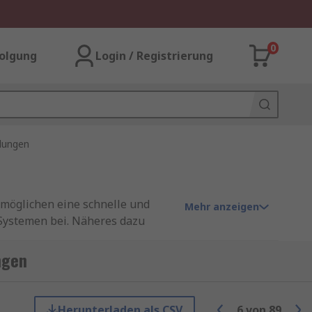
0
olgung
Login / Registrierung
lungen
möglichen eine schnelle und
Mehr anzeigen
 Systemen bei. Näheres dazu
ngen
ngen ist die einfache
Herunterladen als CSV
6
von
89