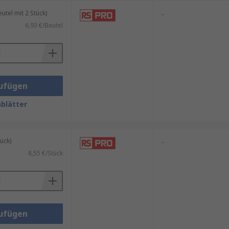
tel mit 2 Stück)
-
6,93 €/Beutel
ufügen
blätter
ück)
-
8,55 €/Stück
ufügen