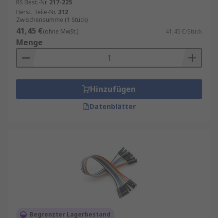
RS Best.-Nr.
217-225
Elektronikkomponenten für
Herst. Teile-Nr.
312
Zwischensumme (1 Stück)
Schulungsroboter kaufen
41,45 €
(ohne MwSt.)
41,45 €/Stück
Menge
Wenn Sie Elektronikkomponenten für
Schulungsroboter bei RS kaufen, bekommen Sie:
Hohe Qualität und geprüfte Sicherheit
Hinzufügen
Kompatibilität mit gängigen
Datenblätter
Lernplattformen
Begrenzter Lagerbestand