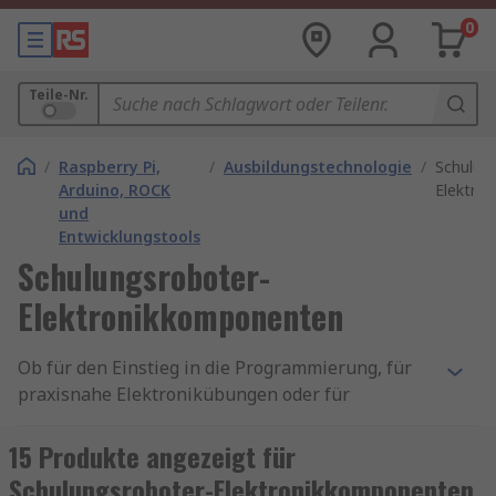
0
Teile-Nr.
/
Raspberry Pi,
/
Ausbildungstechnologie
/
Schulun
Arduino, ROCK
Elektro
und
Entwicklungstools
Schulungsroboter-
Elektronikkomponenten
Ob für den Einstieg in die Programmierung, für
praxisnahe Elektronikübungen oder für
komplexe Automatisierungsprojekte – die
richtigen Bauteile machen den Unterschied.
15 Produkte angezeigt für
Schulungsroboter-Elektronikkomponenten