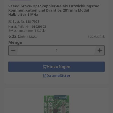
Bedingungen, bevor Sie in die
Seeed Grove-Optokoppler-Relais Entwicklungstool
Serienproduktion gehen.
Kommunikation und Drahtlos 281 mm Modul
Halbleiter 1 MHz
Typische Anwendungsbereiche
RS Best.-Nr.
188-7075
Herst. Teile-Nr.
101020603
Zwischensumme (1 Stück)
IoT-Entwicklung
: Vernetzte Sensoren und
6,22 €
(ohne MwSt.)
6,22 €/Stück
Aktoren für Smart Home oder Industrie 4.0.
Menge
Embedded Systeme:
Drahtlose
Steuerungen für Maschinen und Geräte.
Wearables:
Energieeffiziente
Kommunikation für Fitness-Tracker und
Hinzufügen
medizinische Geräte
Datenblätter