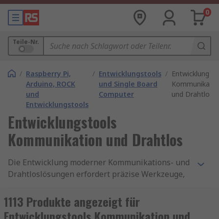
0
Teile-Nr.
/
Raspberry Pi,
/
Entwicklungstools
/
Entwicklungst
Arduino, ROCK
und Single Board
Kommunikatio
und
Computer
und Drahtlos
Entwicklungstools
Entwicklungstools
Kommunikation und Drahtlos
Die Entwicklung moderner Kommunikations- und
Drahtloslösungen erfordert präzise Werkzeuge,
die sowohl die Hardware- als auch die
Softwareintegration unterstützen. Mit
1113 Produkte angezeigt für
hochwertigen
Entwicklungstools für drahtlose
Entwicklungstools Kommunikation und